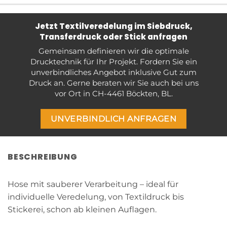
Jetzt Textilveredelung im Siebdruck,
Transferdruck oder Stick anfragen
Gemeinsam definieren wir die optimale
Drucktechnik für Ihr Projekt. Fordern Sie ein
unverbindliches Angebot inklusive Gut zum
Druck an. Gerne beraten wir Sie auch bei uns
vor Ort in CH-4461 Böckten, BL.
UNVERBINDLICH ANFRAGEN
BESCHREIBUNG
Hose mit sauberer Verarbeitung – ideal für
individuelle Veredelung, von Textildruck bis
Stickerei, schon ab kleinen Auflagen.