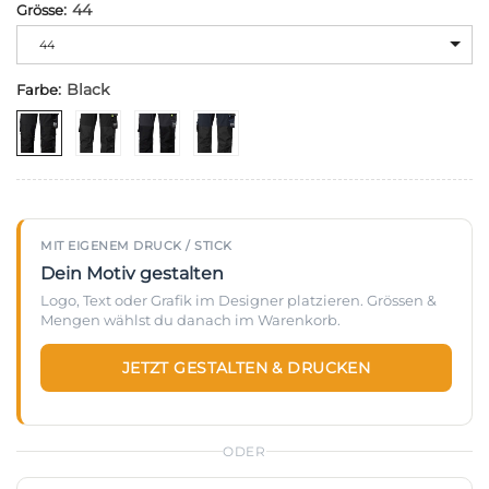
:
44
Grösse
Alternative:
44
:
Black
Farbe
MIT EIGENEM DRUCK / STICK
Dein Motiv gestalten
Logo, Text oder Grafik im Designer platzieren. Grössen &
Mengen wählst du danach im Warenkorb.
JETZT GESTALTEN & DRUCKEN
ODER