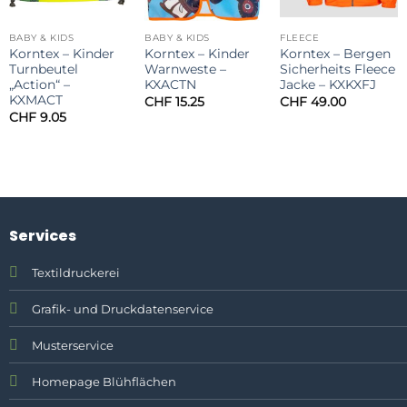
BABY & KIDS
BABY & KIDS
FLEECE
Korntex – Kinder
Korntex – Kinder
Korntex – Bergen
Turnbeutel
Warnweste –
Sicherheits Fleece
„Action“ –
KXACTN
Jacke – KXKXFJ
KXMACT
CHF
15.25
CHF
49.00
CHF
9.05
Services
Textildruckerei
Grafik- und Druckdatenservice
Musterservice
Homepage Blühflächen