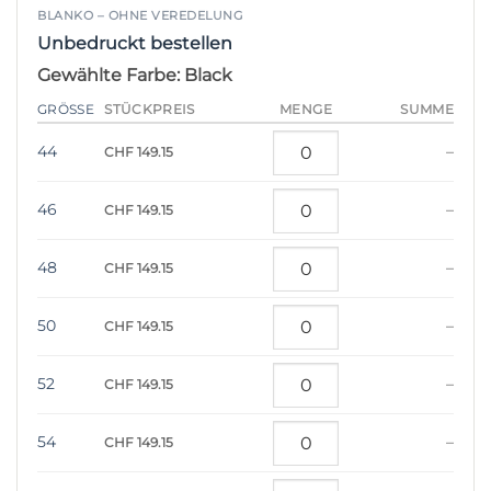
BLANKO – OHNE VEREDELUNG
Unbedruckt bestellen
Gewählte Farbe: Black
STÜCKPREIS
GRÖSSE
MENGE
SUMME
44
–
CHF 149.15
46
–
CHF 149.15
48
–
CHF 149.15
50
–
CHF 149.15
52
–
CHF 149.15
54
–
CHF 149.15