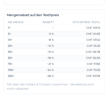
Mengenrabatt auf den Textilpreis
AB MENGE
RABATT
STÜCKPREIS TEXTIL
1+
–
CHF 149.15
5+
−5 %
CHF 141.69
10+
−8 %
CHF 137.22
20+
−12 %
CHF 131.25
30+
−15 %
CHF 126.78
50+
−18 %
CHF 122.30
75+
−21 %
CHF 117.83
100+
−24 %
CHF 113.35
250+
−28 %
CHF 107.39
Gilt über alle Farben & Grössen zusammen · Veredelung wird
nicht rabattiert