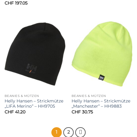
CHF
197.05
BEANIES & MÜTZEN
BEANIES & MÜTZEN
Helly Hansen – Strickmütze
Helly Hansen – Strickmütze
„LIFA Merino“ – HH9705
„Manchester“ – HH9883
CHF
41.20
CHF
30.75
1
2