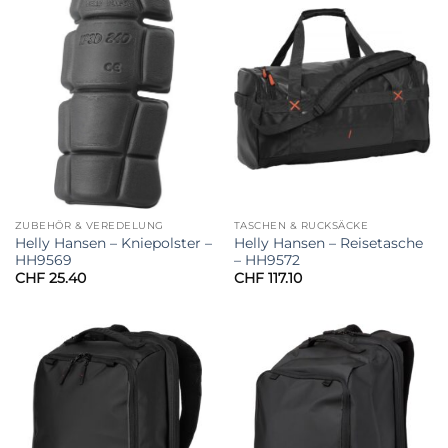
ZUBEHÖR & VEREDELUNG
TASCHEN & RUCKSÄCKE
Helly Hansen – Kniepolster –
Helly Hansen – Reisetasche
HH9569
– HH9572
CHF
25.40
CHF
117.10