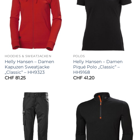
HOODIES & SWEATJACKEN
POLOS
Helly Hansen – Damen
Helly Hansen – Damen
Kapuzen Sweatjacke
Piqué Polo „Classic“ –
„Classic“ – HH9323
HH9168
CHF
81.25
CHF
41.20