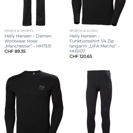
HOSEN & SHORTS
SPORTKLEIDUNG
Helly Hansen – Damen
Helly Hansen –
Workwear Hose
Funktionsshirt 1/4 Zip
„Manchester“ – HH7531
langarm „LIFA Merino“ –
HH5107
CHF
89.35
CHF
120.65