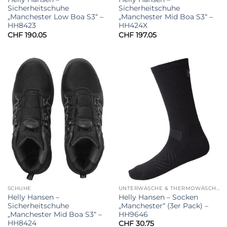
Sicherheitschuhe
Sicherheitschuhe
„Manchester Low Boa S3“ –
„Manchester Mid Boa S3“ –
HH8423
HH424X
CHF
190.05
CHF
197.05
SCHUHE
UNTERWÄSCHE & THERMOWÄSCHE
Helly Hansen –
Helly Hansen – Socken
Sicherheitschuhe
„Manchester“ (3er Pack) –
„Manchester Mid Boa S3“ –
HH9646
HH8424
CHF
30.75