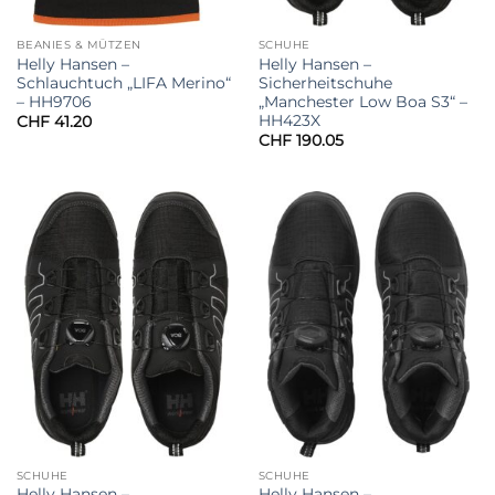
BEANIES & MÜTZEN
SCHUHE
Helly Hansen –
Helly Hansen –
Schlauchtuch „LIFA Merino“
Sicherheitschuhe
– HH9706
„Manchester Low Boa S3“ –
HH423X
CHF
41.20
CHF
190.05
SCHUHE
SCHUHE
Helly Hansen –
Helly Hansen –