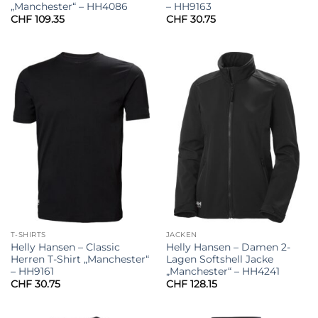
„Manchester“ – HH4086
– HH9163
CHF
109.35
CHF
30.75
T-SHIRTS
JACKEN
Helly Hansen – Classic
Helly Hansen – Damen 2-
Herren T-Shirt „Manchester“
Lagen Softshell Jacke
– HH9161
„Manchester“ – HH4241
CHF
30.75
CHF
128.15