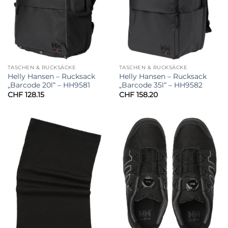
TASCHEN & RUCKSÄCKE
TASCHEN & RUCKSÄCKE
Helly Hansen – Rucksack
Helly Hansen – Rucksack
„Barcode 20l“ – HH9581
„Barcode 35l“ – HH9582
CHF
128.15
CHF
158.20