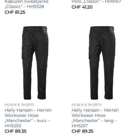
Kapuzen Sweatjacke
Polo „Classic“ – HH9167
„Classic“ – HH9328
CHF
41.20
CHF
81.25
HOSEN & SHORTS
HOSEN & SHORTS
Helly Hansen – Herren
Helly Hansen – Herren
Workwear Hose
Workwear Hose
„Manchester“ – kurz –
„Manchester“ – lang –
HH525S
HH525T
CHF
89.35
CHF
89.35