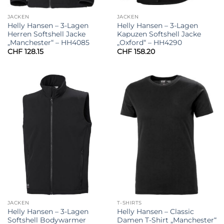
JACKEN
JACKEN
Helly Hansen – 3-Lagen
Helly Hansen – 3-Lagen
Herren Softshell Jacke
Kapuzen Softshell Jacke
„Manchester“ – HH4085
„Oxford“ – HH4290
CHF
128.15
CHF
158.20
JACKEN
T-SHIRTS
Helly Hansen – 3-Lagen
Helly Hansen – Classic
Softshell Bodywarmer
Damen T-Shirt „Manchester“