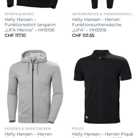
SPORTKLEIDUNG
UNTERWÄSCHE & THERMOWÄSCHE
Helly Hansen –
Helly Hansen – Herren
Funktionsshirt langarm
Funktionsunterwäsche
„LIFA Merino“ – HH5106
„LIFA“ – HH5506
CHF
117.10
CHF
101.55
HOODIES & SWEATJACKEN
POLOS
Helly Hansen – Herren
Helly Hansen – Herren Piqué