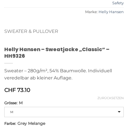
Safety
Marke:
Helly Hansen
SWEATER & PULLOVER
Helly Hansen – Sweatjacke „Classic“ –
HH9326
Sweater – 280g/m², 54% Baumwolle. Individuell
veredelbar ab kleiner Auflage.
CHF
73.10
ZURÜCKSETZEN
:
M
Grösse
Alternative:
M
:
Grey Melange
Farbe