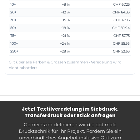
10+
−8 %
CHF 67.25
20+
−12 %
CHF 64.33
30+
−15 %
CHF 62.13
50+
−18 %
CHF 59.94
75+
−21 %
CHF 57.75
100+
−24 %
CHF 55.56
250+
−28 %
CHF 52.63
Gilt über alle Farben & Grössen zusammen · Veredelung wird
nicht rabattiert
Jetzt Textilveredelung im Siebdruck,
Transferdruck oder Stick anfragen
Gemeinsam definieren wir die optimale
Drucktechnik für Ihr Projekt. Fordern Sie ein
unverbindliches Angebot inklusive Gut zum