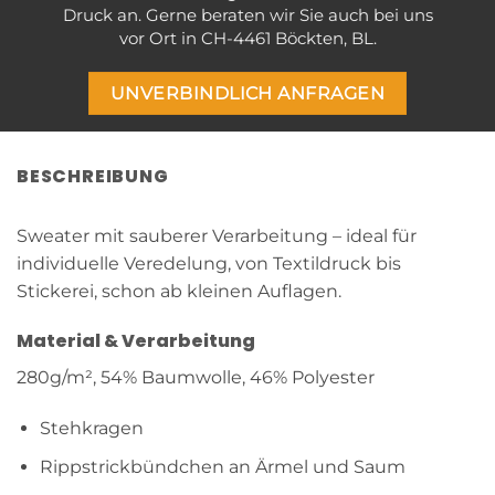
Druck an. Gerne beraten wir Sie auch bei uns
vor Ort in CH-4461 Böckten, BL.
UNVERBINDLICH ANFRAGEN
BESCHREIBUNG
Sweater mit sauberer Verarbeitung – ideal für
individuelle Veredelung, von Textildruck bis
Stickerei, schon ab kleinen Auflagen.
Material & Verarbeitung
280g/m², 54% Baumwolle, 46% Polyester
Stehkragen
Rippstrickbündchen an Ärmel und Saum