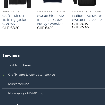
BABY & KIDS
SWEATER & PULLOVER
SWEATER & PULLOVER
Craft – Kinder
Sweatshirt – B&C
Daiber – Schwerer
Trainingsjacke –
Influence Crew –
Sweater – JN0040
CR4763
Heavy Oversized
CHF
30.15
–
Preisspan
CHF
35.45
CHF
68.20
CHF
64.10
CHF 30.15
bis
CHF 35.45
Services
Textildruckerei
Grafik- und Druckdatenservice
Musterservice
Homepage Blühflächen