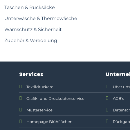
Taschen & Rucksäcke
Unterwäsche & Thermowäsche
Warnschutz & Sicherheit
Zubehör & Veredelung
Services
Untern
Textildruckerei
Über uns
Grafik- und Druckdatenservice
AGB's
Musterservice
Datensch
Homepage Blühflächen
Rückgab