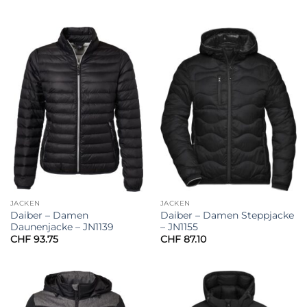
JACKEN
JACKEN
Daiber – Damen
Daiber – Damen Steppjacke
Daunenjacke – JN1139
– JN1155
CHF
93.75
CHF
87.10