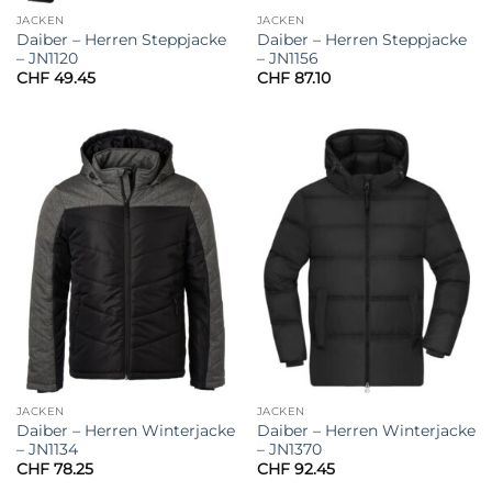
JACKEN
JACKEN
Daiber – Herren Steppjacke
Daiber – Herren Steppjacke
– JN1120
– JN1156
CHF
49.45
CHF
87.10
JACKEN
JACKEN
Daiber – Herren Winterjacke
Daiber – Herren Winterjacke
– JN1134
– JN1370
CHF
78.25
CHF
92.45