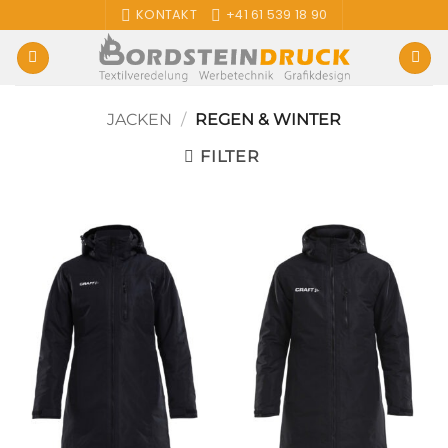
Zum
KONTAKT
+41 61 539 18 90
Inhalt
springen
JACKEN
/
REGEN & WINTER
FILTER