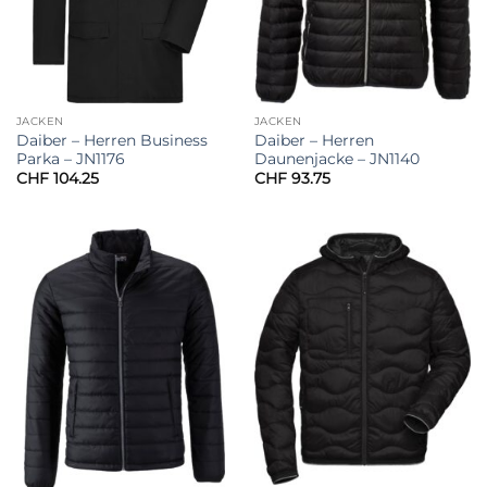
JACKEN
JACKEN
Daiber – Herren Business
Daiber – Herren
Parka – JN1176
Daunenjacke – JN1140
CHF
104.25
CHF
93.75