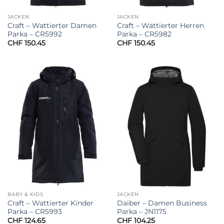
JACKEN
JACKEN
Craft – Wattierter Damen
Craft – Wattierter Herren
Parka – CR5992
Parka – CR5982
CHF
150.45
CHF
150.45
BABY & KIDS
JACKEN
Craft – Wattierter Kinder
Daiber – Damen Business
Parka – CR5993
Parka – JN1175
CHF
124.65
CHF
104.25