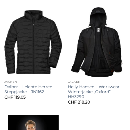
JACKEN
JACKEN
Daiber – Leichte Herren
Helly Hansen – Workwear
Steppjacke – JN1162
Winterjacke „Oxford“ –
HH3290
CHF
119.05
CHF
218.20