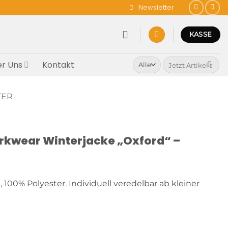
Newsletter
KASSE
Suchen
r Uns
Kontakt
nach:
TER
rkwear Winterjacke „Oxford“ –
, 100% Polyester. Individuell veredelbar ab kleiner