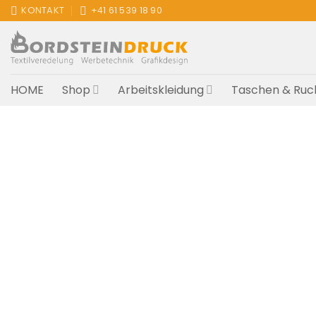
Zum
KONTAKT
+41 61 539 18 90
Inhalt
springen
HOME
Shop
Arbeitskleidung
Taschen & Ruc