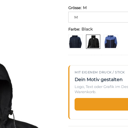
:
M
Grösse
Alternative:
M
:
Black
Farbe
MIT EIGENEM DRUCK / STICK
Dein Motiv gestalten
Logo, Text oder Grafik im D
Warenkorb.