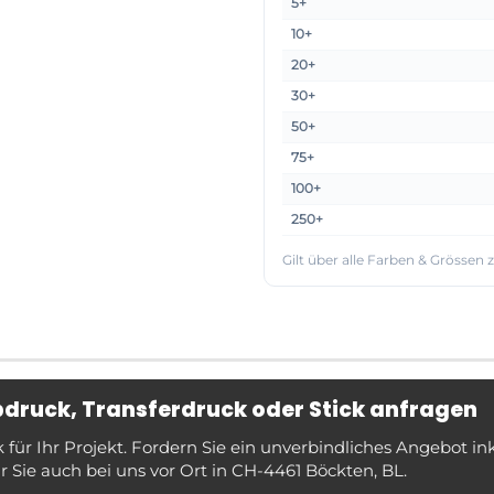
5+
10+
20+
30+
50+
75+
100+
250+
Gilt über alle Farben & Grössen
ebdruck, Transferdruck oder Stick anfragen
ür Ihr Projekt. Fordern Sie ein unverbindliches Angebot in
 Sie auch bei uns vor Ort in CH-4461 Böckten, BL.