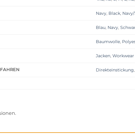
Navy
,
Black
,
Navy/
Blau
,
Navy
,
Schwa
Baumwolle
,
Polye
Jacken
,
Workwear 
RFAHREN
Direkteinstickung
sionen.