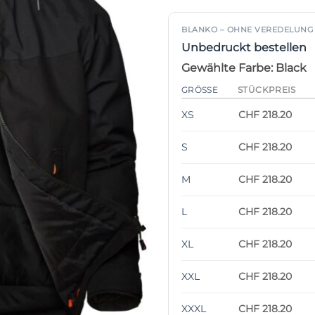
BLANKO – OHNE VEREDELUNG
Unbedruckt bestellen
Gewählte Farbe: Black
GRÖSSE
STÜCKPREIS
XS
CHF 218.20
S
CHF 218.20
M
CHF 218.20
L
CHF 218.20
XL
CHF 218.20
XXL
CHF 218.20
XXXL
CHF 218.20