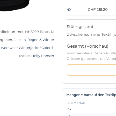
4XL
CHF 218.20
Stück gesamt
rtikelnummer:
HH3290-Black-M
Zwischensumme Textil (ra
egorien:
Jacken
,
Regen & Winter
Gesamt (Vorschau)
,
Workwear Winterjacke "Oxford"
Vorschau-Preis. Der endgült
Marke:
Helly Hansen
Grössen gerechnet; die Verede
Mengenrabatt auf den Textilp
AB MENGE
1+