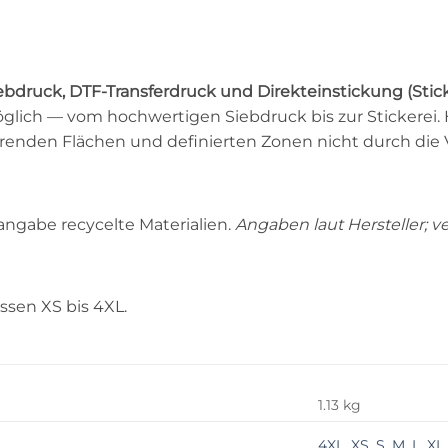
ebdruck, DTF-Transferdruck und Direkteinstickung (Stic
ich — vom hochwertigen Siebdruck bis zur Stickerei. Hi
ierenden Flächen und definierten Zonen nicht durch die
angabe recycelte Materialien.
Angaben laut Hersteller; v
össen XS bis 4XL.
1.13 kg
4XL
,
XS
,
S
,
M
,
L
,
XL