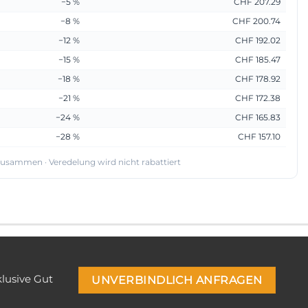
−5 %
CHF 207.29
−8 %
CHF 200.74
−12 %
CHF 192.02
−15 %
CHF 185.47
−18 %
CHF 178.92
−21 %
CHF 172.38
−24 %
CHF 165.83
−28 %
CHF 157.10
 zusammen · Veredelung wird nicht rabattiert
klusive Gut
UNVERBINDLICH ANFRAGEN