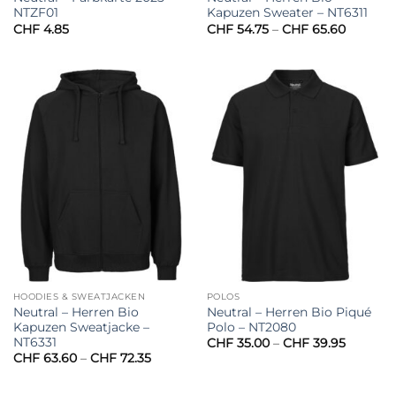
NTZF01
Kapuzen Sweater – NT6311
Preissp
CHF
4.85
CHF
54.75
–
CHF
65.60
CHF 54.
bis
CHF 65.
HOODIES & SWEATJACKEN
POLOS
Neutral – Herren Bio
Neutral – Herren Bio Piqué
Kapuzen Sweatjacke –
Polo – NT2080
NT6331
Preissp
CHF
35.00
–
CHF
39.95
CHF 35.
Preisspanne:
CHF
63.60
–
CHF
72.35
bis
CHF 63.60
CHF 39.
bis
CHF 72.35