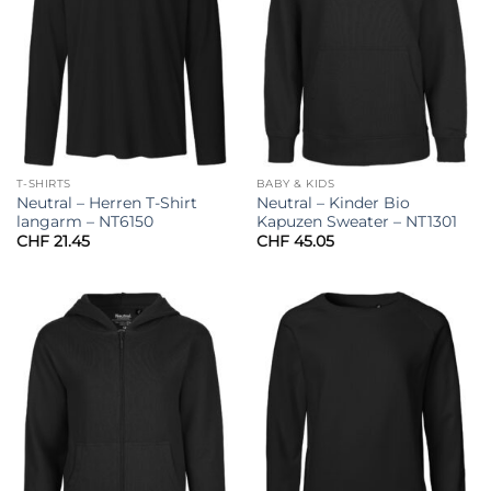
T-SHIRTS
BABY & KIDS
Neutral – Herren T-Shirt
Neutral – Kinder Bio
langarm – NT6150
Kapuzen Sweater – NT1301
CHF
21.45
CHF
45.05