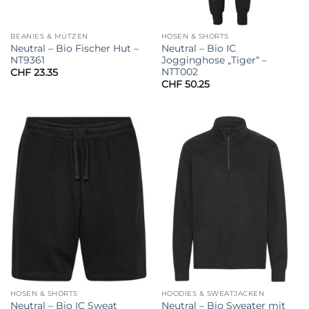
BEANIES & MÜTZEN
HOSEN & SHORTS
Neutral – Bio Fischer Hut –
Neutral – Bio IC
NT9361
Jogginghose „Tiger“ –
NTT002
CHF
23.35
CHF
50.25
HOSEN & SHORTS
HOODIES & SWEATJACKEN
Neutral – Bio IC Sweat
Neutral – Bio Sweater mit