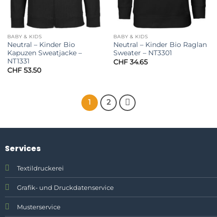
BABY & KIDS
BABY & KIDS
Neutral – Kinder Bio
Neutral – Kinder Bio Raglan
Kapuzen Sweatjacke –
Sweater – NT3301
NT1331
CHF
34.65
CHF
53.50
1
2
Services
Textildruckerei
Grafik- und Druckdatenservice
Musterservice