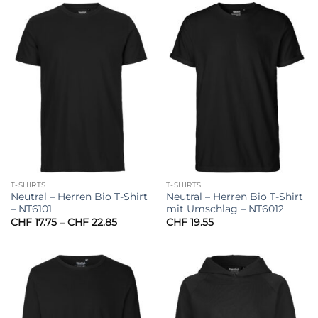
T-SHIRTS
T-SHIRTS
Neutral – Herren Bio T-Shirt
Neutral – Herren Bio T-Shirt
– NT6101
mit Umschlag – NT6012
Preisspanne:
CHF
17.75
–
CHF
22.85
CHF
19.55
CHF 17.75
bis
CHF 22.85