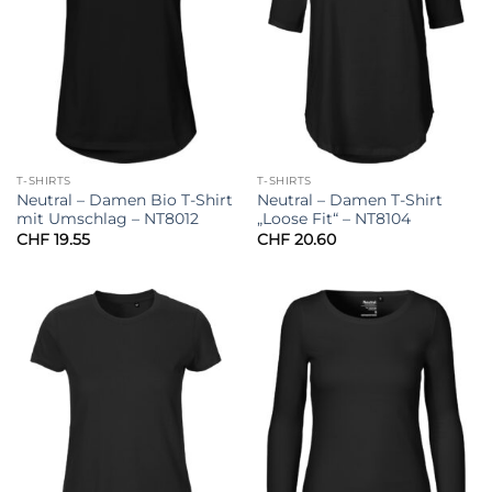
T-SHIRTS
T-SHIRTS
Neutral – Damen Bio T-Shirt
Neutral – Damen T-Shirt
mit Umschlag – NT8012
„Loose Fit“ – NT8104
CHF
19.55
CHF
20.60