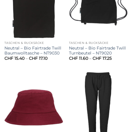
TASCHEN & RUCKSÄCKE
TASCHEN & RUCKSÄCKE
Neutral – Bio Fairtrade Twill
Neutral – Bio Fairtrade Twill
Baumwolltasche – NT9030
Turnbeutel – NT9020
Preisspanne:
Preisspan
CHF
15.40
–
CHF
17.10
CHF
11.60
–
CHF
17.25
CHF 15.40
CHF 11.60
bis
bis
CHF 17.10
CHF 17.25