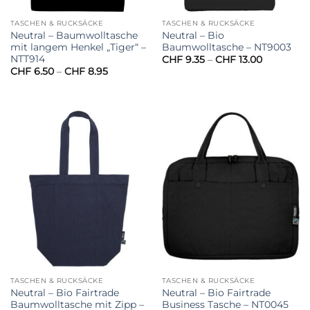
TASCHEN & RUCKSÄCKE
TASCHEN & RUCKSÄCKE
Neutral – Baumwolltasche
Neutral – Bio
mit langem Henkel „Tiger“ –
Baumwolltasche – NT9003
NTT914
Preisspan
CHF
9.35
–
CHF
13.00
CHF 9.35
Preisspanne:
CHF
6.50
–
CHF
8.95
bis
CHF 6.50
CHF 13.00
bis
CHF 8.95
TASCHEN & RUCKSÄCKE
TASCHEN & RUCKSÄCKE
Neutral – Bio Fairtrade
Neutral – Bio Fairtrade
Baumwolltasche mit Zipp –
Business Tasche – NT0045