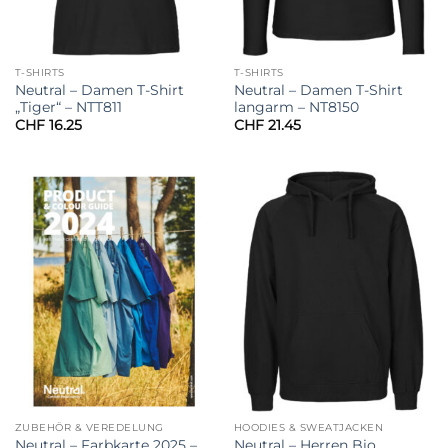
T-SHIRTS
T-SHIRTS
Neutral – Damen T-Shirt
Neutral – Damen T-Shirt
„Tiger“ – NTT811
langarm – NT8150
CHF
16.25
CHF
21.45
ZUBEHÖR & VEREDELUNG
HOODIES & SWEATJACKEN
Neutral – Farbkarte 2025 –
Neutral – Herren Bio