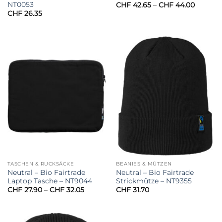
NT0053
Preissp
CHF
42.65
–
CHF
44.00
CHF 42.
CHF
26.35
bis
CHF 44
TASCHEN & RUCKSÄCKE
BEANIES & MÜTZEN
Neutral – Bio Fairtrade
Neutral – Bio Fairtrade
Laptop Tasche – NT9044
Strickmütze – NT9355
Preisspanne:
CHF
27.90
–
CHF
32.05
CHF
31.70
CHF 27.90
bis
CHF 32.05