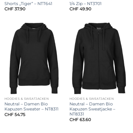
Shorts „Tiger“ – NTT641
1/4 Zip – NT3701
CHF
37.90
CHF
49.90
HOODIES & SWEATJACKEN
HOODIES & SWEATJACKEN
Neutral – Damen Bio
Neutral – Damen Bio
Kapuzen Sweater – NT8311
Kapuzen Sweatjacke –
NT8331
CHF
54.75
CHF
63.60