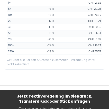
1+
–
CHF 21.35
5+
−5 %
CHF 20.28
10+
−8 %
CHF 19.64
20+
−12 %
CHF 18.79
30+
−15 %
CHF 18.15
50+
−18 %
CHF 17.51
75+
−21 %
CHF 16.87
100+
−24 %
CHF 16.23
250+
−28 %
CHF 15.37
Gilt über alle Farben & Grössen zusammen · Veredelung wird
nicht rabattiert
Jetzt Textilveredelung im Siebdruck,
Transferdruck oder Stick anfragen
Gemeinsam definieren wir die optimale