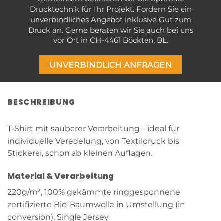
Drucktechnik für Ihr Projekt. Fordern Sie ein
unverbindliches Angebot inklusive Gut zum
Druck an. Gerne beraten wir Sie auch bei uns
vor Ort in CH-4461 Böckten, BL.
UNVERBINDLICH ANFRAGEN
BESCHREIBUNG
T-Shirt mit sauberer Verarbeitung – ideal für
individuelle Veredelung, von Textildruck bis
Stickerei, schon ab kleinen Auflagen.
Material & Verarbeitung
220g/m², 100% gekämmte ringgesponnene
zertifizierte Bio-Baumwolle in Umstellung (in
conversion), Single Jersey