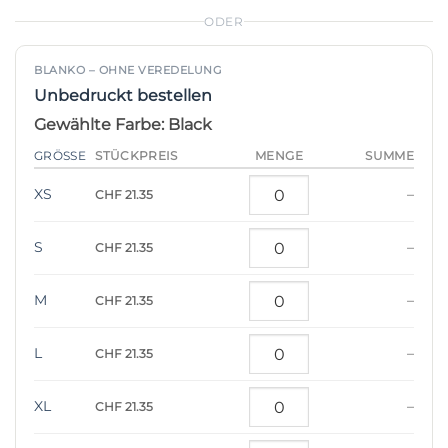
ODER
BLANKO – OHNE VEREDELUNG
Unbedruckt bestellen
Gewählte Farbe: Black
STÜCKPREIS
GRÖSSE
MENGE
SUMME
XS
–
CHF 21.35
S
–
CHF 21.35
M
–
CHF 21.35
L
–
CHF 21.35
XL
–
CHF 21.35