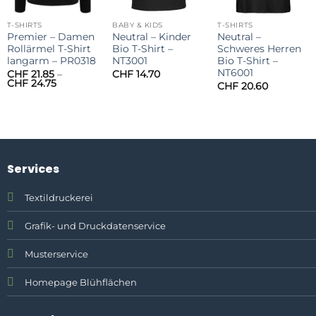
T-SHIRTS
BABY & KIDS
T-SHIRTS
Premier – Damen
Neutral – Kinder
Neutral –
Rollärmel T-Shirt
Bio T-Shirt –
Schweres Herren
langarm – PR0318
NT3001
Bio T-Shirt –
NT6001
CHF
21.85
–
CHF
14.70
Preisspanne:
CHF
24.75
CHF
20.60
CHF 21.85
bis
CHF 24.75
Services
Textildruckerei
Grafik- und Druckdatenservice
Musterservice
Homepage Blühflächen