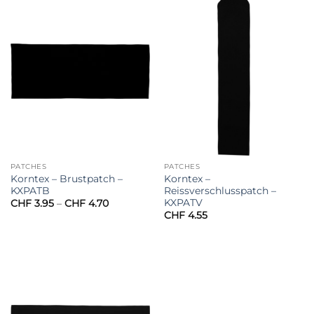
PATCHES
PATCHES
Korntex – Brustpatch –
Korntex –
KXPATB
Reissverschlusspatch –
KXPATV
Preisspanne:
CHF
3.95
–
CHF
4.70
CHF 3.95
CHF
4.55
bis
CHF 4.70