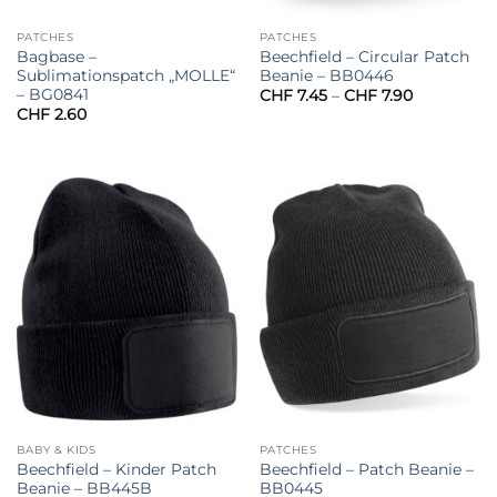
PATCHES
PATCHES
Bagbase –
Beechfield – Circular Patch
Sublimationspatch „MOLLE“
Beanie – BB0446
– BG0841
Preisspann
CHF
7.45
–
CHF
7.90
CHF 7.45
CHF
2.60
bis
CHF 7.90
BABY & KIDS
PATCHES
Beechfield – Kinder Patch
Beechfield – Patch Beanie –
Beanie – BB445B
BB0445