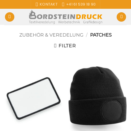
Zum
KONTAKT
+41 61 539 18 90
Inhalt
springen
ZUBEHÖR & VEREDELUNG
/
PATCHES
FILTER