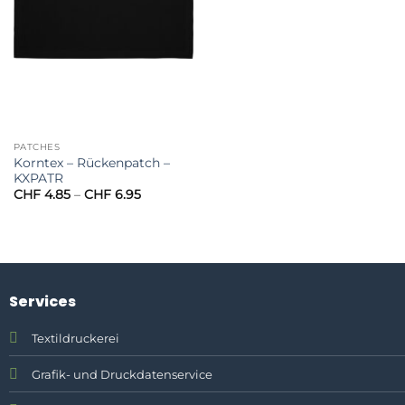
PATCHES
Korntex – Rückenpatch –
KXPATR
Preisspanne:
CHF
4.85
–
CHF
6.95
CHF 4.85
bis
CHF 6.95
Services
Textildruckerei
Grafik- und Druckdatenservice