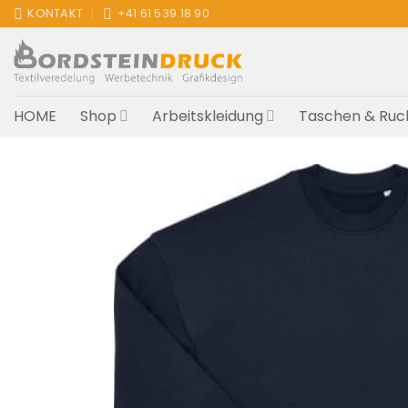
Zum
KONTAKT
+41 61 539 18 90
Inhalt
springen
HOME
Shop
Arbeitskleidung
Taschen & Ruc