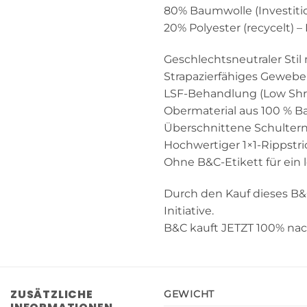
80% Baumwolle (Investitio
20% Polyester (recycelt) – 
Geschlechtsneutraler Stil
Strapazierfähiges Gewebe 
LSF-Behandlung (Low Shr
Obermaterial aus 100 % B
Überschnittene Schultern
Hochwertiger 1×1-Rippst
Ohne B&C-Etikett für ein 
Durch den Kauf dieses B&
Initiative.
B&C kauft JETZT 100% nach
ZUSÄTZLICHE
GEWICHT