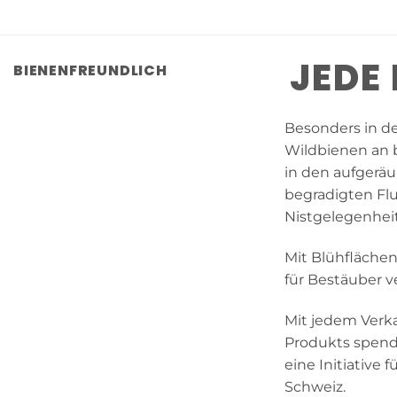
JEDE
BIENENFREUNDLICH
Besonders in d
Wildbienen an 
in den aufgerä
begradigten Fl
Nistgelegenhei
Mit Blühfläche
für Bestäuber v
Mit jedem Verka
Produkts spende
eine Initiative 
Schweiz.