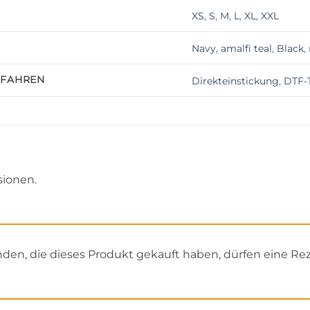
XS
,
S
,
M
,
L
,
XL
,
XXL
Navy
,
amalfi teal
,
Black
,
RFAHREN
Direkteinstickung
,
DTF-T
sionen.
en, die dieses Produkt gekauft haben, dürfen eine Re