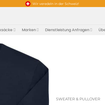
Wir veredeln in der Schweiz!
ksäcke
Marken
Dienstleistung Anfragen
Übe
SWEATER & PULLOVER