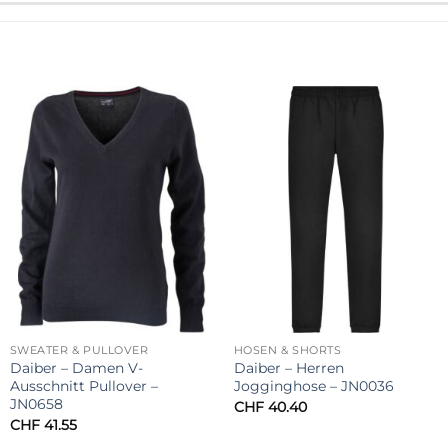
SWEATER & PULLOVER
HOSEN & SHORTS
Daiber – Damen V-
Daiber – Herren
Ausschnitt Pullover –
Jogginghose – JN0036
JN0658
CHF
40.40
CHF
41.55