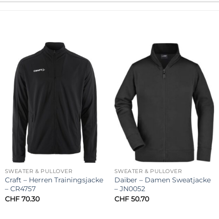
SWEATER & PULLOVER
SWEATER & PULLOVER
Craft – Herren Trainingsjacke
Daiber – Damen Sweatjacke
– CR4757
– JN0052
CHF
70.30
CHF
50.70