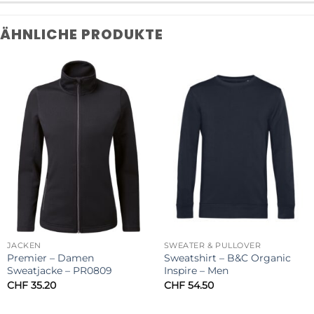
ÄHNLICHE PRODUKTE
JACKEN
SWEATER & PULLOVER
Premier – Damen
Sweatshirt – B&C Organic
Sweatjacke – PR0809
Inspire – Men
CHF
35.20
CHF
54.50