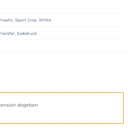
mastic
,
Sport Grey
,
White
ransfer
,
Siebdruck
zension abgeben.