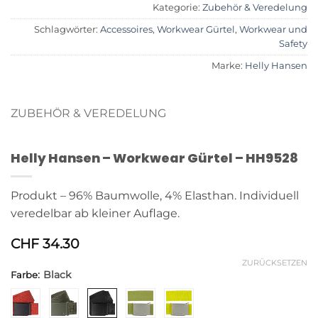
Kategorie:
Zubehör & Veredelung
Schlagwörter:
Accessoires
,
Workwear Gürtel
,
Workwear und
Safety
Marke:
Helly Hansen
ZUBEHÖR & VEREDELUNG
Helly Hansen – Workwear Gürtel – HH9528
Produkt – 96% Baumwolle, 4% Elasthan. Individuell
veredelbar ab kleiner Auflage.
CHF
34.30
ZURÜCKSETZEN
:
Black
Farbe
Alternative: