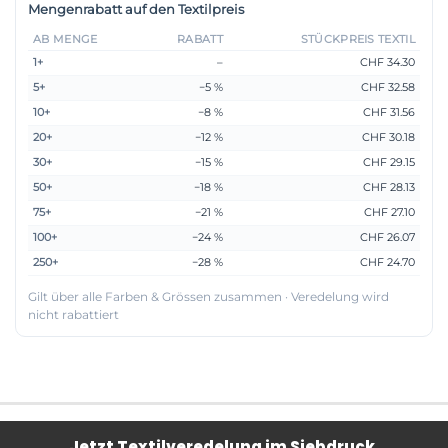
Mengenrabatt auf den Textilpreis
AB MENGE
RABATT
STÜCKPREIS TEXTIL
1+
–
CHF 34.30
5+
−5 %
CHF 32.58
10+
−8 %
CHF 31.56
20+
−12 %
CHF 30.18
30+
−15 %
CHF 29.15
50+
−18 %
CHF 28.13
75+
−21 %
CHF 27.10
100+
−24 %
CHF 26.07
250+
−28 %
CHF 24.70
Gilt über alle Farben & Grössen zusammen · Veredelung wird
nicht rabattiert
Jetzt Textilveredelung im Siebdruck,