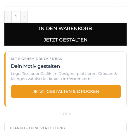
Helly Hansen - Workwear Gürtel - HH9528 Menge
IN DEN WARENKORB
JETZT GESTALTEN
MIT EIGENEM DRUCK / STICK
Dein Motiv gestalten
Logo, Text oder Grafik im Designer platzieren. Grössen &
Mengen wählst du danach im Warenkorb.
JETZT GESTALTEN & DRUCKEN
ODER
BLANKO – OHNE VEREDELUNG