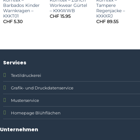
Barbados Kinder
Workwear Gürtel
Tampere
Warnkragen –
– KXKWWB
Regenjacke –
KXKT01
KXKXRJ
CHF
15.95
CHF
5.30
CHF
89.55
Services
Textildruckerei
Grafik- und Druckdatenservice
Musterservice
Homepage Blühflächen
Unternehmen