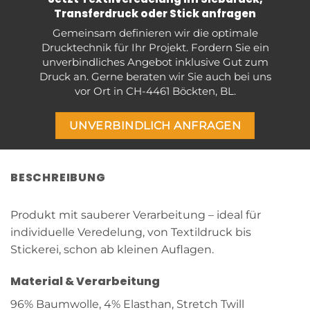
Transferdruck oder Stick anfragen
Gemeinsam definieren wir die optimale
Drucktechnik für Ihr Projekt. Fordern Sie ein
unverbindliches Angebot inklusive Gut zum
Druck an. Gerne beraten wir Sie auch bei uns
vor Ort in CH-4461 Böckten, BL.
UNVERBINDLICH ANFRAGEN
BESCHREIBUNG
Produkt mit sauberer Verarbeitung – ideal für
individuelle Veredelung, von Textildruck bis
Stickerei, schon ab kleinen Auflagen.
Material & Verarbeitung
96% Baumwolle, 4% Elasthan, Stretch Twill