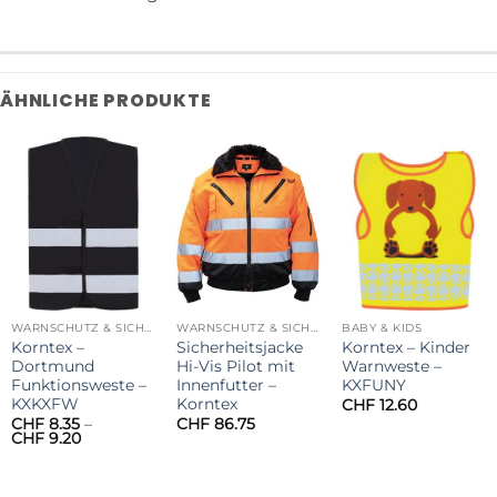
ÄHNLICHE PRODUKTE
WARNSCHUTZ & SICHERHEIT
WARNSCHUTZ & SICHERHEIT
BABY & KIDS
Korntex –
Sicherheitsjacke
Korntex – Kinder
Dortmund
Hi-Vis Pilot mit
Warnweste –
Funktionsweste –
Innenfutter –
KXFUNY
KXKXFW
Korntex
CHF
12.60
CHF
8.35
–
CHF
86.75
Preisspanne:
CHF
9.20
CHF 8.35
bis
CHF 9.20