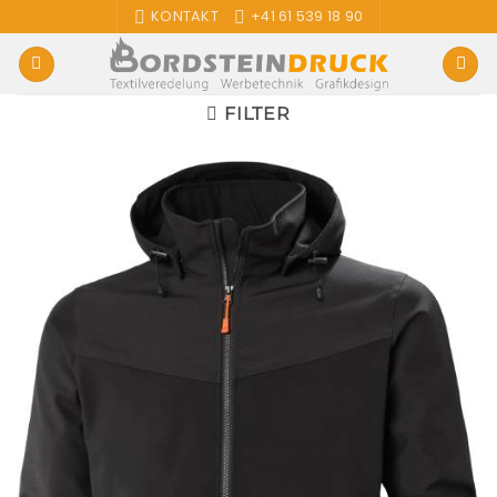
Zum
KONTAKT
+41 61 539 18 90
Inhalt
springen
FILTER