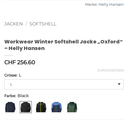
Marke:
Helly Hansen
JACKEN
/
SOFTSHELL
Workwear Winter Softshell Jacke „Oxford“
– Helly Hansen
CHF
256.60
ZURÜCKSETZEN
:
L
Grösse
Alternative:
L
:
Black
Farbe