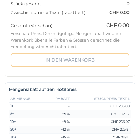
Stück gesamt
0
Zwischensumme Textil (rabattiert)
CHF 0.00
CHF 0.00
Gesamt (Vorschau)
Vorschau-Preis. Der endgültige Mengenrabatt wird im
Warenkorb über alle Farben & Grössen gerechnet; die
Veredelung wird nicht rabattiert.
IN DEN WARENKORB
Mengenrabatt auf den Textilpreis
AB MENGE
RABATT
STÜCKPREIS TEXTIL
1+
–
CHF 256.60
5+
−5 %
CHF 243.77
10+
−8 %
CHF 236.07
20+
−12 %
CHF 225.81
30+
−15 %
CHF 218.11