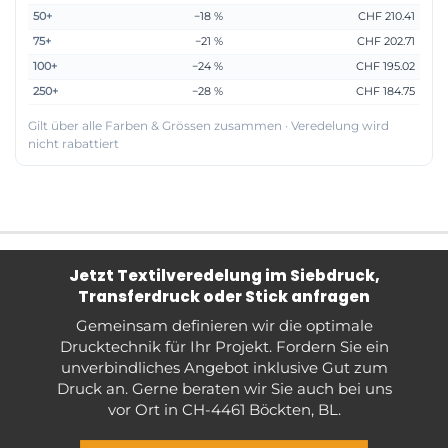
50+
−18 %
CHF 210.41
75+
−21 %
CHF 202.71
100+
−24 %
CHF 195.02
250+
−28 %
CHF 184.75
Gilt über alle Farben & Grössen zusammen · Veredelung wird
nicht rabattiert
Jetzt Textilveredelung im Siebdruck,
Transferdruck oder Stick anfragen
Gemeinsam definieren wir die optimale
Drucktechnik für Ihr Projekt. Fordern Sie ein
unverbindliches Angebot inklusive Gut zum
Druck an. Gerne beraten wir Sie auch bei uns
vor Ort in CH-4461 Böckten, BL.