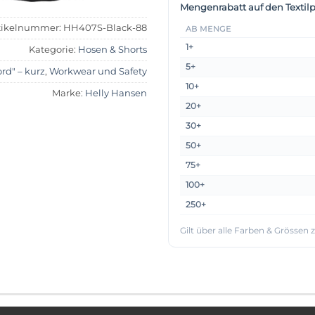
Mengenrabatt auf den Textilp
tikelnummer:
HH407S-Black-88
AB MENGE
1+
Kategorie:
Hosen & Shorts
5+
rd" – kurz
,
Workwear und Safety
10+
Marke:
Helly Hansen
20+
30+
50+
75+
100+
250+
Gilt über alle Farben & Grössen