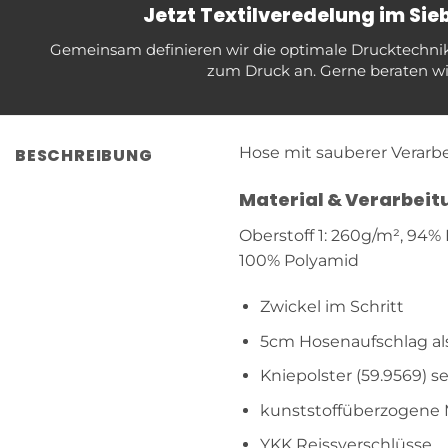
Jetzt Textilveredelung im Si
Gemeinsam definieren wir die optimale Drucktechnik f
zum Druck an. Gerne beraten wir
Hose mit sauberer Verarbei
BESCHREIBUNG
Material & Verarbeit
Oberstoff 1: 260g/m², 94%
100% Polyamid
Zwickel im Schritt
5cm Hosenaufschlag al
Kniepolster (59.9569) se
kunststoffüberzogene 
YKK Reissverschlüsse