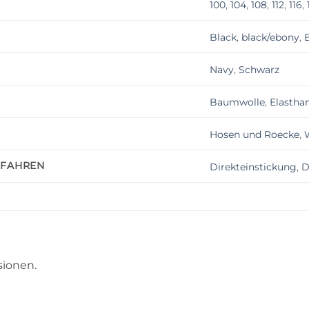
100
,
104
,
108
,
112
,
116
,
Black
,
black/ebony
,
Navy
,
Schwarz
Baumwolle
,
Elastha
Hosen und Roecke
,
RFAHREN
Direkteinstickung
,
D
sionen.