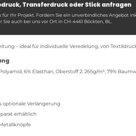
ebdruck, Transferdruck oder Stick anfragen
ür Ihr Projekt. Fordern Sie ein unverbindliches Angebot in
 Sie auch bei uns vor Ort in CH-4461 Böckten, BL.
tung – ideal für individuelle Veredelung, von Textildruck
ung
 Polyamid, 6% Elasthan, Oberstoff 2: 265g/m², 79% Baumwo
s optionale Verlängerung
parat erhältlich
Metallknöpfe