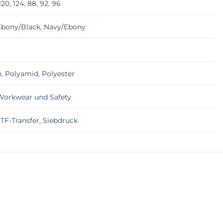
120
,
124
,
88
,
92
,
96
Ebony/Black
,
Navy/Ebony
n
,
Polyamid
,
Polyester
Workwear und Safety
TF-Transfer
,
Siebdruck