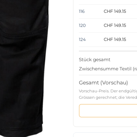
116
CHF 149.15
120
CHF 149.15
124
CHF 149.15
Stück gesamt
Zwischensumme Textil (ra
Gesamt (Vorschau)
Vorschau-Preis. Der endgült
Grössen gerechnet; die Verede