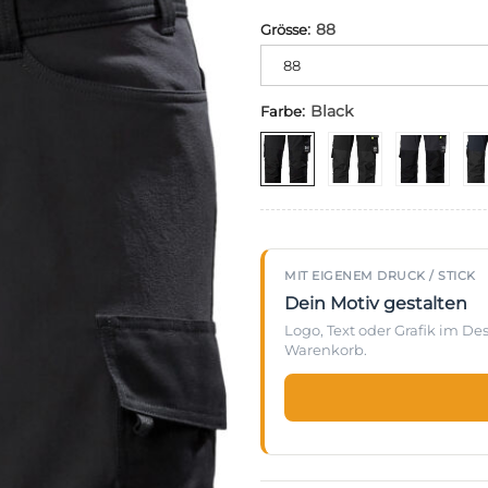
:
88
Grösse
Alternative:
88
:
Black
Farbe
MIT EIGENEM DRUCK / STICK
Dein Motiv gestalten
Logo, Text oder Grafik im D
Warenkorb.