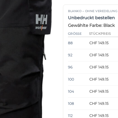
BLANKO – OHNE VEREDELUNG
Unbedruckt bestellen
Gewählte Farbe: Black
GRÖSSE
STÜCKPREIS
88
CHF 149.15
92
CHF 149.15
96
CHF 149.15
100
CHF 149.15
104
CHF 149.15
108
CHF 149.15
112
CHF 149.15