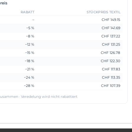
reis
RABATT
STÜCKPREIS TEXTIL
–
CHF 149.15
−5 %
CHF 141.69
−8 %
CHF 137.22
−12 %
CHF 131.25
−15 %
CHF 126.78
−18 %
CHF 122.30
−21 %
CHF 117.83
−24 %
CHF 113.35
−28 %
CHF 107.39
 zusammen · Veredelung wird nicht rabattiert