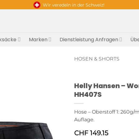
Wir veredeln in der Schweiz!
ksäcke
Marken
Dienstleistung Anfragen
Übe
HOSEN & SHORTS
Helly Hansen – Wo
HH407S
Hose – Oberstoff 1: 260g/m
Auflage.
CHF
149.15