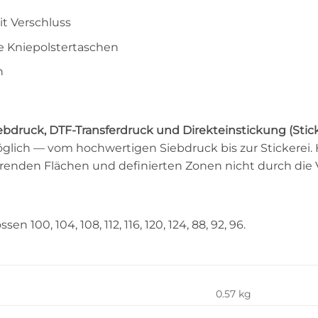
t Verschluss
e Kniepolstertaschen
n
ebdruck, DTF-Transferdruck und Direkteinstickung (Stic
ich — vom hochwertigen Siebdruck bis zur Stickerei. Hi
ierenden Flächen und definierten Zonen nicht durch die
sen 100, 104, 108, 112, 116, 120, 124, 88, 92, 96.
0.57 kg