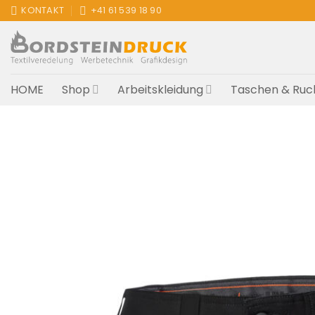
Zum
KONTAKT
+41 61 539 18 90
Inhalt
springen
HOME
Shop
Arbeitskleidung
Taschen & Ruc