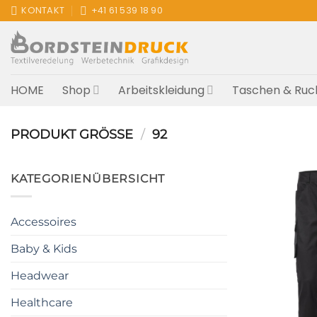
Zum
KONTAKT
+41 61 539 18 90
Inhalt
springen
HOME
Shop
Arbeitskleidung
Taschen & Ruc
PRODUKT GRÖSSE
/
92
KATEGORIENÜBERSICHT
Accessoires
Baby & Kids
Headwear
Healthcare