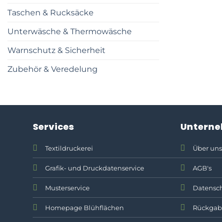
Taschen & Rucksäcke
Unterwäsche & Thermowäsche
Warnschutz & Sicherheit
Zubehör & Veredelung
Services
Untern
Textildruckerei
Über uns
Grafik- und Druckdatenservice
AGB's
Musterservice
Datensch
Homepage Blühflächen
Rückgab