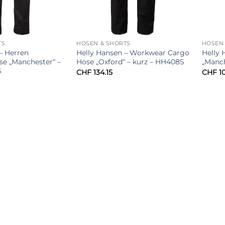
TS
HOSEN & SHORTS
HOSEN 
– Herren
Helly Hansen – Workwear Cargo
Helly
e „Manchester“ –
Hose „Oxford“ – kurz – HH408S
„Manch
S
CHF
134.15
CHF
10