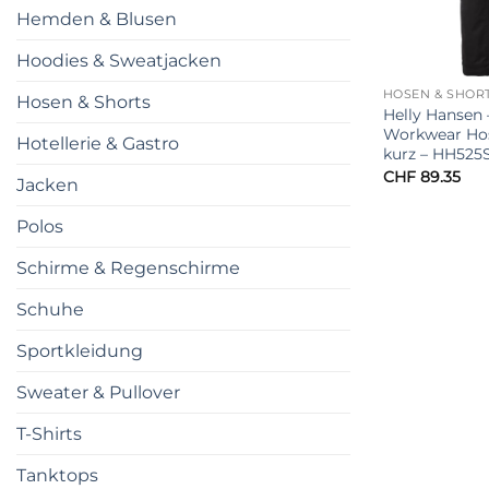
Hemden & Blusen
Hoodies & Sweatjacken
HOSEN & SHOR
Hosen & Shorts
Helly Hansen 
Workwear Hos
Hotellerie & Gastro
kurz – HH525
CHF
89.35
Jacken
Polos
Schirme & Regenschirme
Schuhe
Sportkleidung
Sweater & Pullover
T-Shirts
Tanktops