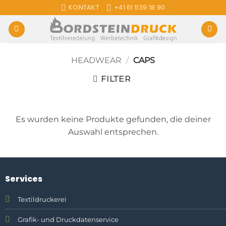
Zum
KONTAKT
+41 61 539 18 90
Inhalt
springen
HEADWEAR
/
CAPS
FILTER
Es wurden keine Produkte gefunden, die deiner
Auswahl entsprechen.
Services
Textildruckerei
Grafik- und Druckdatenservice