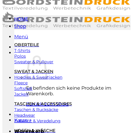
HOME
Shop
Menü
OBERTEILE
T-Shirts
Polos
Sweater & Pullover
SWEAT & JACKEN
Hoodies & Sweatjacken
Fleece
Es befinden sich keine Produkte im
Softshell
Warenkorb.
Jacken
TASCHEN & ACCESSOIRES
Zurück zum Shop
Taschen & Rucksäcke
Headwear
Kasse
+
Zubehör & Veredelung
Warenkorb
HOSEN & WÄSCHE