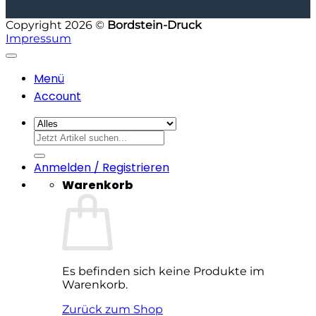
Copyright 2026 ©
Bordstein-Druck
Impressum
Textildruck, Firmenkleidung und W
Bordstein-Druck ist Ihre regionale Textildruckerei für
Menü
Account
Ob Einzelstücke oder Grossauflagen: Wir bieten Flexdr
Suchen
nach:
Anmelden / Registrieren
Warenkorb
Es befinden sich keine Produkte im
Warenkorb.
Zurück zum Shop