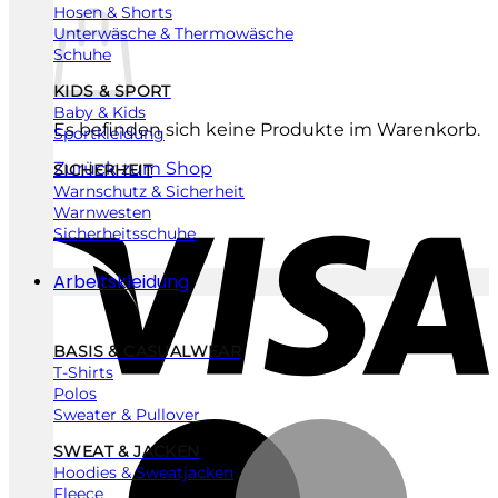
Hosen & Shorts
Unterwäsche & Thermowäsche
Schuhe
KIDS & SPORT
Baby & Kids
Es befinden sich keine Produkte im Warenkorb.
Sportkleidung
Zurück zum Shop
SICHERHEIT
Warnschutz & Sicherheit
V
Warnwesten
Sicherheitsschuhe
Arbeitskleidung
BASIS & CASUALWEAR
T-Shirts
Polos
Sweater & Pullover
SWEAT & JACKEN
Hoodies & Sweatjacken
Fleece