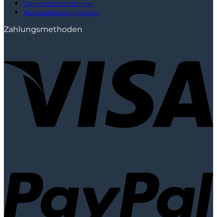
Datenschutzrichtlinie
Rückgabebedingungen
Zahlungsmethoden
V
P