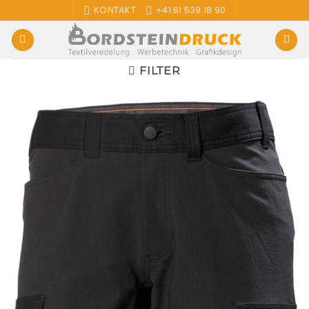
Zum
KONTAKT
+41 61 539 18 90
Inhalt
springen
FILTER