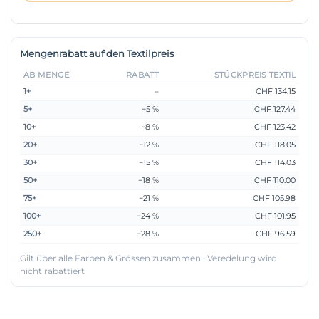
Mengenrabatt auf den Textilpreis
AB MENGE
RABATT
STÜCKPREIS TEXTIL
1+
–
CHF 134.15
5+
−5 %
CHF 127.44
10+
−8 %
CHF 123.42
20+
−12 %
CHF 118.05
30+
−15 %
CHF 114.03
50+
−18 %
CHF 110.00
75+
−21 %
CHF 105.98
100+
−24 %
CHF 101.95
250+
−28 %
CHF 96.59
Gilt über alle Farben & Grössen zusammen · Veredelung wird
nicht rabattiert