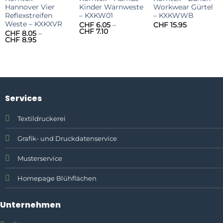
Hannover Vier
Kinder Warnweste
Workwear Gürtel
Reflexstreifen
– KXKW01
– KXKWWB
Weste – KXKXVR
CHF
6.05
–
CHF
15.95
Preisspanne:
CHF
7.10
CHF
8.05
–
CHF 6.05
Preisspanne:
CHF
8.95
bis
CHF 8.05
CHF 7.10
bis
CHF 8.95
Services
Textildruckerei
Grafik- und Druckdatenservice
Musterservice
Homepage Blühflächen
Unternehmen