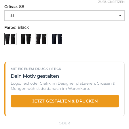
ZURÜCKSETZEN
:
88
Grösse
Alternative:
88
:
Black
Farbe
MIT EIGENEM DRUCK / STICK
Dein Motiv gestalten
Logo, Text oder Grafik im Designer platzieren. Grössen &
Mengen wählst du danach im Warenkorb.
JETZT GESTALTEN & DRUCKEN
ODER