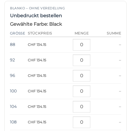
BLANKO – OHNE VEREDELUNG
Unbedruckt bestellen
Gewählte Farbe: Black
STÜCKPREIS
GRÖSSE
MENGE
SUMME
88
–
CHF 134.15
92
–
CHF 134.15
96
–
CHF 134.15
100
–
CHF 134.15
104
–
CHF 134.15
108
–
CHF 134.15