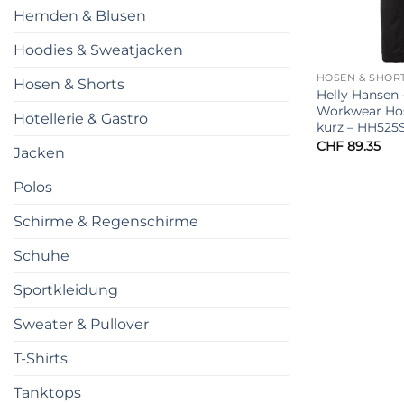
Hemden & Blusen
Hoodies & Sweatjacken
HOSEN & SHOR
Hosen & Shorts
Helly Hansen 
Workwear Hos
Hotellerie & Gastro
kurz – HH525
CHF
89.35
Jacken
Polos
Schirme & Regenschirme
Schuhe
Sportkleidung
Sweater & Pullover
T-Shirts
Tanktops