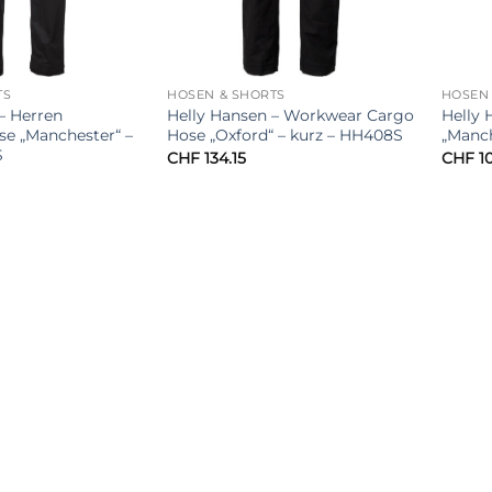
TS
HOSEN & SHORTS
HOSEN 
– Herren
Helly Hansen – Workwear Cargo
Helly
e „Manchester“ –
Hose „Oxford“ – kurz – HH408S
„Manch
S
CHF
134.15
CHF
10