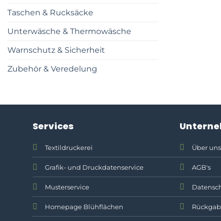
Taschen & Rucksäcke
Unterwäsche & Thermowäsche
Warnschutz & Sicherheit
Zubehör & Veredelung
Services
Untern
Textildruckerei
Über uns
Grafik- und Druckdatenservice
AGB's
Musterservice
Datensch
Homepage Blühflächen
Rückgab