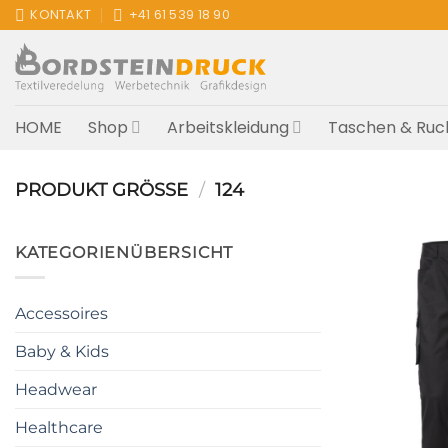
Zum
KONTAKT
+41 61 539 18 90
Inhalt
springen
HOME
Shop
Arbeitskleidung
Taschen & Ruc
PRODUKT GRÖSSE
/
124
KATEGORIENÜBERSICHT
Accessoires
Baby & Kids
Headwear
Healthcare