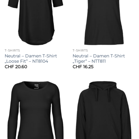
T-SHIRTS
T-SHIRTS
Neutral – Damen T-Shirt
Neutral – Damen T-Shirt
„Loose Fit“ – NT8104
„Tiger“ – NTT811
CHF
20.60
CHF
16.25