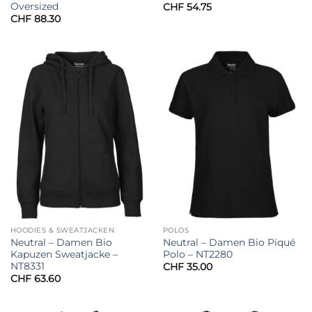
Oversized
CHF
54.75
CHF
88.30
HOODIES & SWEATJACKEN
POLOS
Neutral – Damen Bio
Neutral – Damen Bio Piqué
Kapuzen Sweatjacke –
Polo – NT2280
NT8331
CHF
35.00
CHF
63.60