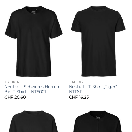
T-SHIRTS
T-SHIRTS
Neutral – Schweres Herren
Neutral – T-Shirt „Tiger“ –
Bio T-Shirt – NT6001
NTT611
CHF
20.60
CHF
16.25