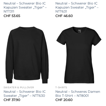
Neutral – Schwerer Bio IC
Neutral – Schwerer Bio IC
Kapuzen Sweater „Tiger“ –
Kapuzen Sweater „Tiger“ –
NTT311
NTT631
CHF
53.65
CHF
46.60
SWEATER & PULLOVER
T-SHIRTS
Neutral – Schwerer Bio IC
Neutral – Schweres Damen
Sweater „Tiger“ – NTT630
Bio T-Shirt – NT8001
CHF
37.90
CHF
20.60