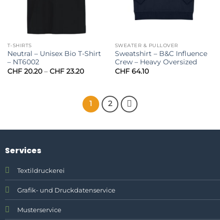
T-SHIRTS
SWEATER & PULLOVER
Neutral – Unisex Bio T-Shirt
Sweatshirt – B&C Influence
– NT6002
Crew – Heavy Oversized
Preisspanne:
CHF
20.20
–
CHF
23.20
CHF
64.10
CHF 20.20
bis
CHF 23.20
1
2
Services
Textildruckerei
Grafik- und Druckdatenservice
Musterservice