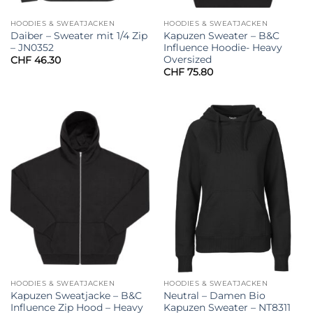
HOODIES & SWEATJACKEN
HOODIES & SWEATJACKEN
Daiber – Sweater mit 1/4 Zip
Kapuzen Sweater – B&C
– JN0352
Influence Hoodie- Heavy
Oversized
CHF
46.30
CHF
75.80
HOODIES & SWEATJACKEN
HOODIES & SWEATJACKEN
Kapuzen Sweatjacke – B&C
Neutral – Damen Bio
Influence Zip Hood – Heavy
Kapuzen Sweater – NT8311