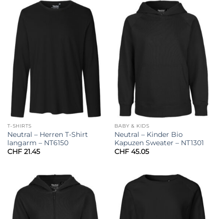
T-SHIRTS
BABY & KIDS
Neutral – Herren T-Shirt
Neutral – Kinder Bio
langarm – NT6150
Kapuzen Sweater – NT1301
CHF
21.45
CHF
45.05