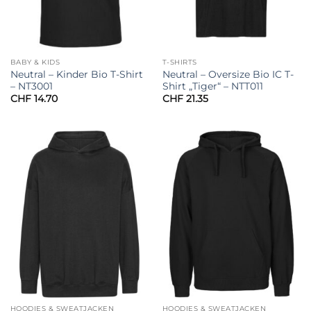
BABY & KIDS
T-SHIRTS
Neutral – Kinder Bio T-Shirt
Neutral – Oversize Bio IC T-
– NT3001
Shirt „Tiger“ – NTT011
CHF
14.70
CHF
21.35
HOODIES & SWEATJACKEN
HOODIES & SWEATJACKEN