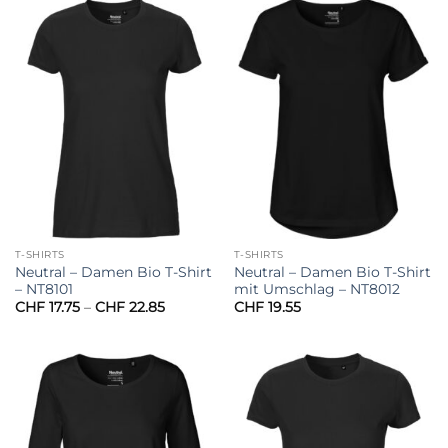
T-SHIRTS
T-SHIRTS
Neutral – Damen Bio T-Shirt
Neutral – Damen Bio T-Shirt
– NT8101
mit Umschlag – NT8012
Preisspanne:
CHF
17.75
–
CHF
22.85
CHF
19.55
CHF 17.75
bis
CHF 22.85