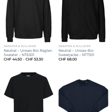
SWEATER & PULLOVER
SWEATER & PULLOVER
Neutral – Unisex Bio Raglan
Neutral – Unisex Bio
Sweater – NT6301
Sweatjacke – NT7301
Preisspanne:
CHF
44.50
–
CHF
53.30
CHF
68.00
CHF 44.50
bis
CHF 53.30