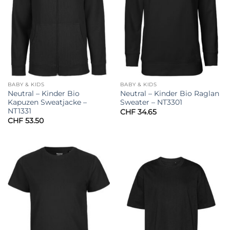
BABY & KIDS
BABY & KIDS
Neutral – Kinder Bio
Neutral – Kinder Bio Raglan
Kapuzen Sweatjacke –
Sweater – NT3301
NT1331
CHF
34.65
CHF
53.50