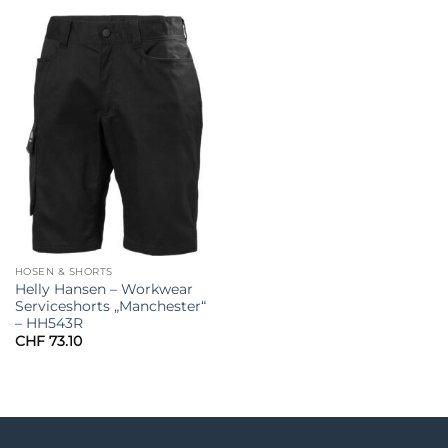
HOSEN & SHORTS
Helly Hansen – Workwear
Serviceshorts „Manchester“
– HH543R
CHF
73.10