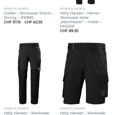
HOSEN & SHORTS
HOSEN & SHORTS
Daiber – Workwear Shorts –
Helly Hansen – Herren
Strong – JN0835
Workwear Hose
„Manchester“ – mittel –
Preisspanne:
CHF
57.15
–
CHF
62.55
CHF 57.15
HH525R
bis
CHF
89.35
CHF 62.55
HOSEN & SHORTS
HOSEN & SHORTS
Helly Hansen – Workwear
Helly Hansen – Workwear