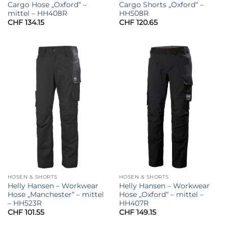
Cargo Hose „Oxford“ –
Cargo Shorts „Oxford“ –
mittel – HH408R
HH508R
CHF
134.15
CHF
120.65
HOSEN & SHORTS
HOSEN & SHORTS
Helly Hansen – Workwear
Helly Hansen – Workwear
Hose „Manchester“ – mittel
Hose „Oxford“ – mittel –
– HH523R
HH407R
CHF
101.55
CHF
149.15