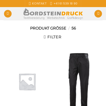
Zum
KONTAKT
+41 61 539 18 90
Inhalt
springen
PRODUKT GRÖSSE
/
56
FILTER