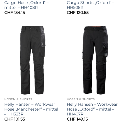
Cargo Hose „Oxford“ –
Cargo Shorts „Oxford“ –
mittel – HH408R
HH508R
CHF
134.15
CHF
120.65
HOSEN & SHORTS
HOSEN & SHORTS
Helly Hansen – Workwear
Helly Hansen – Workwear
Hose „Manchester“ – mittel
Hose „Oxford“ – mittel –
– HH523R
HH407R
CHF
101.55
CHF
149.15