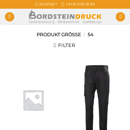
Zum
KONTAKT
+41 61 539 18 90
Inhalt
springen
PRODUKT GRÖSSE
/
54
FILTER