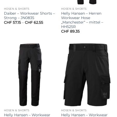
HOSEN & SHORTS
HOSEN & SHORTS
Daiber – Workwear Shorts –
Helly Hansen – Herren
Strong – JN0835
Workwear Hose
„Manchester“ – mittel –
Preisspanne:
CHF
57.15
–
CHF
62.55
CHF 57.15
HH525R
bis
CHF
89.35
CHF 62.55
HOSEN & SHORTS
HOSEN & SHORTS
Helly Hansen – Workwear
Helly Hansen – Workwear