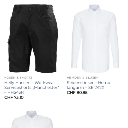
HOSEN & SHORTS
HEMDEN & BLUSEN
Helly Hansen – Workwear
Seidensticker – Hemd
Serviceshorts „Manchester“
langarm – SEI242X
– HH543R
CHF
80.85
CHF
73.10