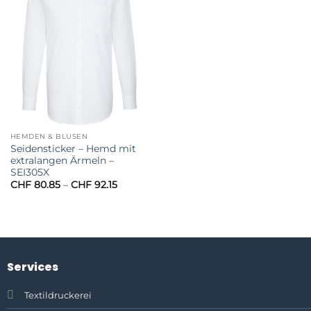
HEMDEN & BLUSEN
Seidensticker – Hemd mit
extralangen Ärmeln –
SEI305X
Preisspanne:
CHF
80.85
–
CHF
92.15
CHF 80.85
bis
CHF 92.15
Services
Textildruckerei