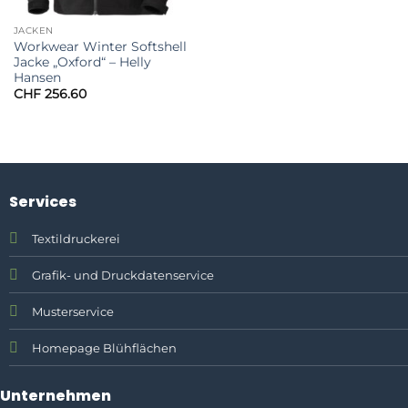
JACKEN
Workwear Winter Softshell
Jacke „Oxford“ – Helly
Hansen
CHF
256.60
Services
Textildruckerei
Grafik- und Druckdatenservice
Musterservice
Homepage Blühflächen
Unternehmen