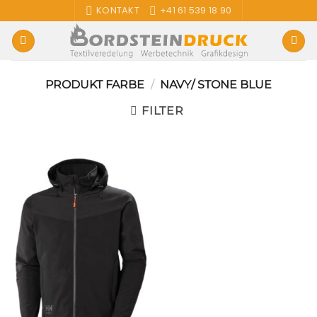
Zum
KONTAKT
+41 61 539 18 90
Inhalt
springen
PRODUKT FARBE
/
NAVY/ STONE BLUE
FILTER