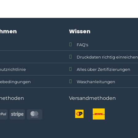
bis
bis
CHF 53.30
CHF 23.20
ehmen
Wissen
FAQ's
Druckdaten richtig einreichen
utzrichtlinie
Alles über Zertifizierungen
ebedingungen
Waschanleitungen
methoden
Versandmethoden
PayPal
Stripe
MasterCard
oin