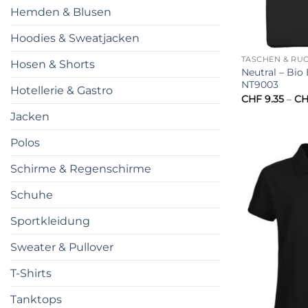
Hemden & Blusen
Hoodies & Sweatjacken
TASCHEN & RU
Hosen & Shorts
Neutral – Bio
NT9003
Hotellerie & Gastro
CHF
9.35
–
CH
Jacken
Polos
Schirme & Regenschirme
Schuhe
Sportkleidung
Sweater & Pullover
T-Shirts
Tanktops