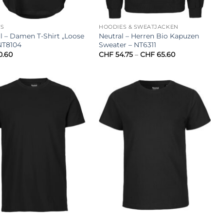
TS
HOODIES & SWEATJACKEN
l – Damen T-Shirt „Loose
Neutral – Herren Bio Kapuzen
 NT8104
Sweater – NT6311
Preisspanne:
0.60
CHF
54.75
–
CHF
65.60
CHF 54.75
bis
CHF 65.60