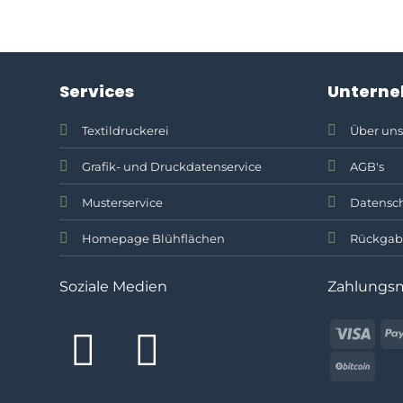
Services
Untern
Textildruckerei
Über uns
Grafik- und Druckdatenservice
AGB's
Musterservice
Datensch
Homepage Blühflächen
Rückgab
Soziale Medien
Zahlungs
Visa
BitC