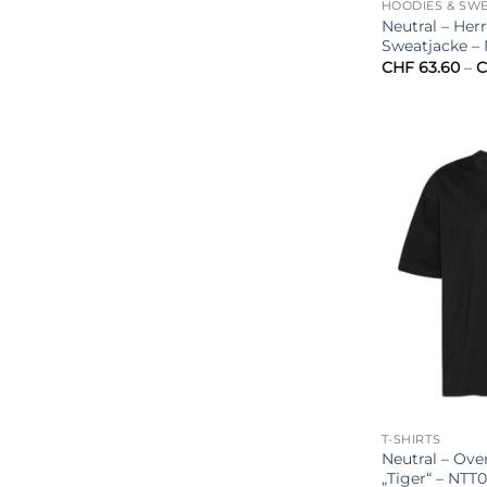
HOODIES & SW
Neutral – Her
Sweatjacke –
CHF
63.60
–
C
T-SHIRTS
Neutral – Over
„Tiger“ – NTT0