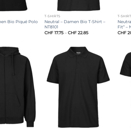
T-SHIRTS
T-SHIR
men Bio Piqué Polo
Neutral – Damen Bio T-Shirt –
Neutra
NT8101
Fit“ –
Preisspanne:
CHF
17.75
–
CHF
22.85
CHF
2
CHF 17.75
bis
CHF 22.85