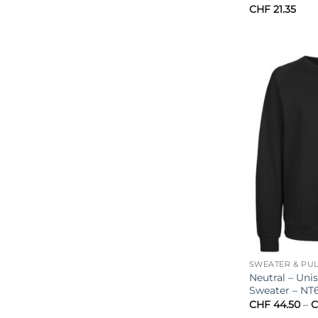
CHF
21.35
SWEATER & PU
Neutral – Uni
Sweater – NT
CHF
44.50
–
C