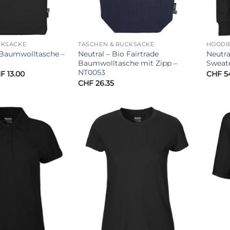
CKSÄCKE
TASCHEN & RUCKSÄCKE
HOODI
 Baumwolltasche –
Neutral – Bio Fairtrade
Neutr
Baumwolltasche mit Zipp –
Sweate
NT0053
Preisspanne:
F
13.00
CHF
54
CHF 9.35
CHF
26.35
bis
CHF 13.00