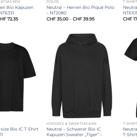
EATJACKEN
POLOS
T-SHIR
ren Bio Kapuzen
Neutral – Herren Bio Piqué Polo
Neutra
 NT6331
– NT2080
NT610
Preisspanne:
Preisspanne:
HF
72.35
CHF
35.00
–
CHF
39.95
CHF
17
CHF 63.60
CHF 35.00
bis
bis
CHF 72.35
CHF 39.95
HOODIES & SWEATJACKEN
T-SHIR
size Bio IC T-Shirt
Neutral – Schwerer Bio IC
Neutr
11
Kapuzen Sweater „Tiger“ –
T-Shir