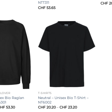
NTT311
CHF
2
CHF
53.65
LLOVER
T-SHIRTS
sex Bio Raglan
Neutral – Unisex Bio T-Shirt –
6301
NT6002
Preisspanne:
Preisspanne:
HF
53.30
CHF
20.20
–
CHF
23.20
CHF 44.50
CHF 20.20