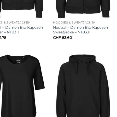
ES & SWEATJACKEN
HOODIES & SWEATJACKEN
al – Damen Bio Kapuzen
Neutral – Damen Bio Kapuzen
r – NT8311
Sweatjacke – NT8331
.75
CHF
63.60