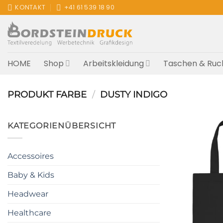
Zum
KONTAKT
+41 61 539 18 90
Inhalt
springen
HOME
Shop
Arbeitskleidung
Taschen & Ruc
PRODUKT FARBE
/
DUSTY INDIGO
KATEGORIENÜBERSICHT
Accessoires
Baby & Kids
Headwear
Healthcare