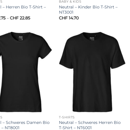
TS
BABY & KIDS
l – Herren Bio T-Shirt –
Neutral – Kinder Bio T-Shirt –
1
NT3001
Preisspanne:
.75
–
CHF
22.85
CHF
14.70
CHF 17.75
bis
CHF 22.85
TS
T-SHIRTS
al – Schweres Damen Bio
Neutral – Schweres Herren Bio
t – NT8001
T-Shirt – NT6001