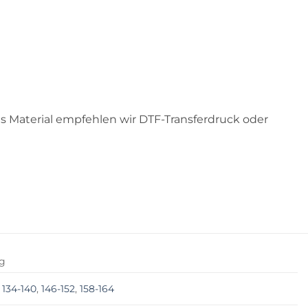
ses Material empfehlen wir DTF-Transferdruck oder
kg
,
134-140
,
146-152
,
158-164