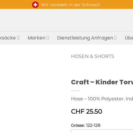
Wir veredeln in der Schweiz!
ksäcke
Marken
Dienstleistung Anfragen
Übe
HOSEN & SHORTS
Craft – Kinder To
Hose – 100% Polyester. Ind
CHF
25.50
:
122-128
Grösse
Alternative: