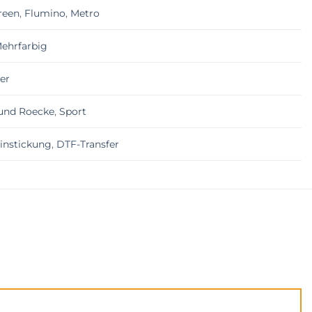
reen
,
Flumino
,
Metro
ehrfarbig
er
und Roecke
,
Sport
einstickung
,
DTF-Transfer