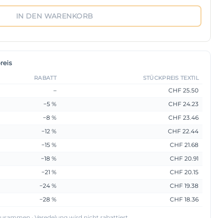
IN DEN WARENKORB
reis
RABATT
STÜCKPREIS TEXTIL
–
CHF 25.50
−5 %
CHF 24.23
−8 %
CHF 23.46
−12 %
CHF 22.44
−15 %
CHF 21.68
−18 %
CHF 20.91
−21 %
CHF 20.15
−24 %
CHF 19.38
−28 %
CHF 18.36
 zusammen · Veredelung wird nicht rabattiert