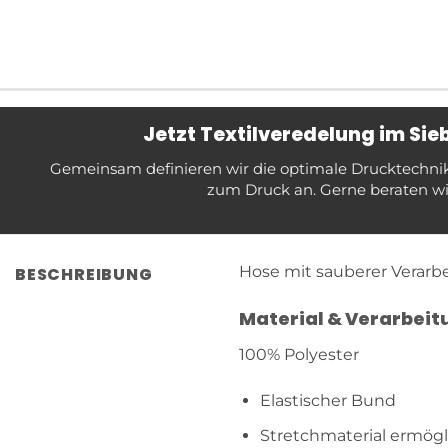
Jetzt Textilveredelung im Si
Gemeinsam definieren wir die optimale Drucktechnik f
zum Druck an. Gerne beraten wir
Hose mit sauberer Verarbei
BESCHREIBUNG
Material & Verarbeit
100% Polyester
Elastischer Bund
Stretchmaterial ermög