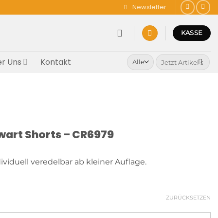
Newsletter
KASSE
Suchen
r Uns
Kontakt
nach:
rwart Shorts – CR6979
ividuell veredelbar ab kleiner Auflage.
ZURÜCKSETZEN