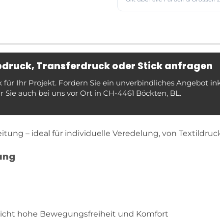
ebdruck, Transferdruck oder Stick anfragen
ür Ihr Projekt. Fordern Sie ein unverbindliches Angebot in
 Sie auch bei uns vor Ort in CH-4461 Böckten, BL.
tung – ideal für individuelle Veredelung, von Textildruck
ung
licht hohe Bewegungsfreiheit und Komfort