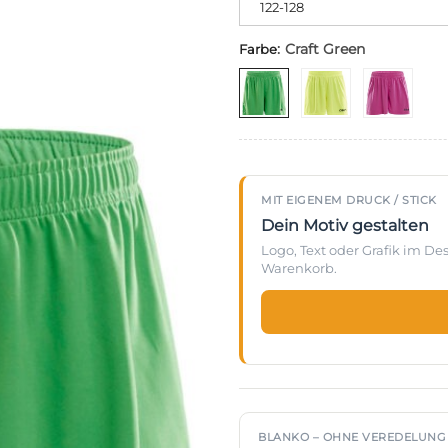
122-128
:
Craft Green
Farbe
MIT EIGENEM DRUCK / STICK
Dein Motiv gestalten
Logo, Text oder Grafik im D
Warenkorb.
BLANKO – OHNE VEREDELUNG