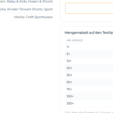
ien:
Baby & Kids
,
Hosen & Shorts
cke
,
Kinder Torwart Shorts
,
Sport
Marke:
Craft Sportswear
Mengenrabatt auf den Textilp
AB MENGE
1+
5+
10+
20+
30+
50+
75+
100+
250+
Gilt über alle Farben & Grössen