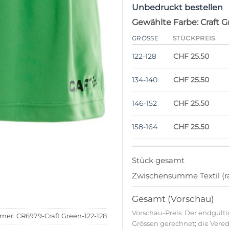
Unbedruckt bestellen
Gewählte Farbe: Craft 
GRÖSSE
STÜCKPREIS
122-128
CHF 25.50
134-140
CHF 25.50
146-152
CHF 25.50
158-164
CHF 25.50
Stück gesamt
Zwischensumme Textil (ra
Gesamt (Vorschau)
Vorschau-Preis. Der endgült
mmer:
CR6979-Craft Green-122-128
Grössen gerechnet; die Verede