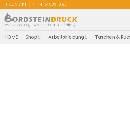
Zum
KONTAKT
+41 61 539 18 90
Inhalt
springen
HOME
Shop
Arbeitskleidung
Taschen & Ruc