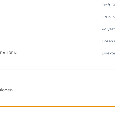
Craft G
Grün
,
M
Polyest
Hosen 
RFAHREN
Direkt
sionen.