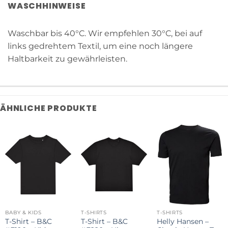
WASCHHINWEISE
Waschbar bis 40°C. Wir empfehlen 30°C, bei auf
links gedrehtem Textil, um eine noch längere
Haltbarkeit zu gewährleisten.
ÄHNLICHE PRODUKTE
BABY & KIDS
T-SHIRTS
T-SHIRTS
T-Shirt – B&C
T-Shirt – B&C
Helly Hansen –