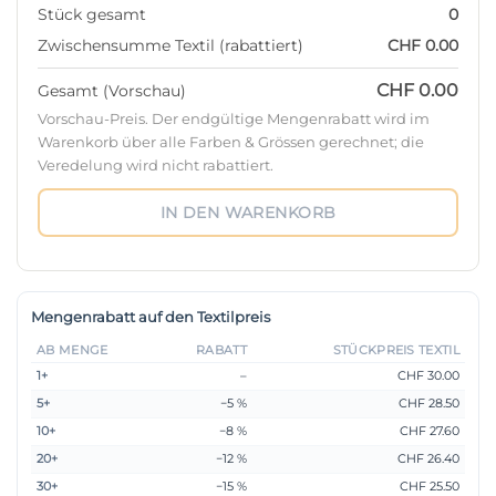
Stück gesamt
0
Zwischensumme Textil (rabattiert)
CHF 0.00
CHF 0.00
Gesamt (Vorschau)
Vorschau-Preis. Der endgültige Mengenrabatt wird im
Warenkorb über alle Farben & Grössen gerechnet; die
Veredelung wird nicht rabattiert.
IN DEN WARENKORB
Mengenrabatt auf den Textilpreis
AB MENGE
RABATT
STÜCKPREIS TEXTIL
1+
–
CHF 30.00
5+
−5 %
CHF 28.50
10+
−8 %
CHF 27.60
20+
−12 %
CHF 26.40
30+
−15 %
CHF 25.50