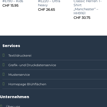
#E190 – Kids
#E220 – Ultra
Classic Herren T-
heavy
Shirt
CHF
15.95
„Manchester“ –
CHF
26.65
HH9161
CHF
30.75
Services
Textildruckerei
Grafik- und Druckdatenservice
Musterservice
Homepage Blühflächen
Unternehmen
Über uns