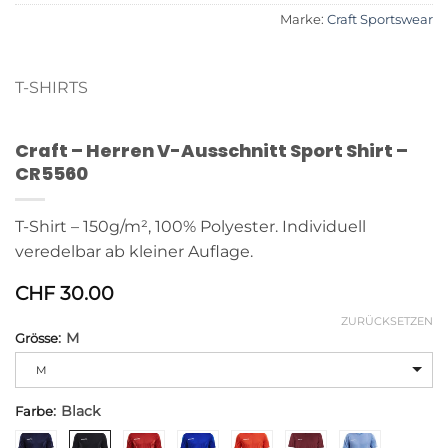
Marke:
Craft Sportswear
T-SHIRTS
Craft – Herren V-Ausschnitt Sport Shirt –
CR5560
T-Shirt – 150g/m², 100% Polyester. Individuell
veredelbar ab kleiner Auflage.
CHF
30.00
ZURÜCKSETZEN
:
M
Grösse
Alternative:
M
:
Black
Farbe