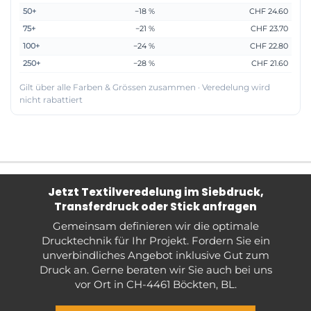
50+
−18 %
CHF 24.60
75+
−21 %
CHF 23.70
100+
−24 %
CHF 22.80
250+
−28 %
CHF 21.60
Gilt über alle Farben & Grössen zusammen · Veredelung wird
nicht rabattiert
Jetzt Textilveredelung im Siebdruck,
Transferdruck oder Stick anfragen
Gemeinsam definieren wir die optimale
Drucktechnik für Ihr Projekt. Fordern Sie ein
unverbindliches Angebot inklusive Gut zum
Druck an. Gerne beraten wir Sie auch bei uns
vor Ort in CH-4461 Böckten, BL.