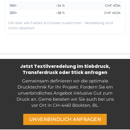
100+
−24 %
CHF 47.54
250+
−28 %
CHF 45.04
Gilt über alle Farben & Grössen zusammen · Veredelung wird
nicht rabattiert
Jetzt Textilveredelung im Siebdruck,
Transferdruck oder Stick anfragen
Gemeinsam definieren wir die optimale
Drucktechnik für Ihr Projekt. Fordern Sie ein
unverbindliches Angebot inklusive Gut zum
Druck an. Gerne beraten wir Sie auch bei uns
vor Ort in CH-4461 Böckten, BL.
UNVERBINDLICH ANFRAGEN