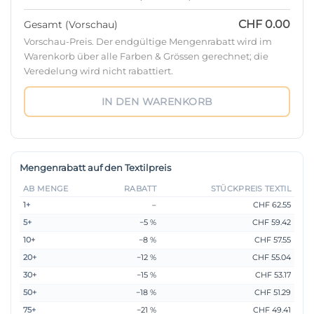
CHF 0.00
Gesamt (Vorschau)
Vorschau-Preis. Der endgültige Mengenrabatt wird im
Warenkorb über alle Farben & Grössen gerechnet; die
Veredelung wird nicht rabattiert.
IN DEN WARENKORB
Mengenrabatt auf den Textilpreis
AB MENGE
RABATT
STÜCKPREIS TEXTIL
1+
–
CHF 62.55
5+
−5 %
CHF 59.42
10+
−8 %
CHF 57.55
20+
−12 %
CHF 55.04
30+
−15 %
CHF 53.17
50+
−18 %
CHF 51.29
75+
−21 %
CHF 49.41