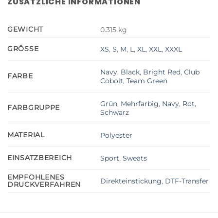
ZUSÄTZLICHE INFORMATIONEN
GEWICHT
0.315 kg
GRÖSSE
XS
,
S
,
M
,
L
,
XL
,
XXL
,
XXXL
Navy
,
Black
,
Bright Red
,
Club
FARBE
Cobolt
,
Team Green
Grün
,
Mehrfarbig
,
Navy
,
Rot
,
FARBGRUPPE
Schwarz
MATERIAL
Polyester
EINSATZBEREICH
Sport
,
Sweats
EMPFOHLENES
Direkteinstickung
,
DTF-Transfer
DRUCKVERFAHREN