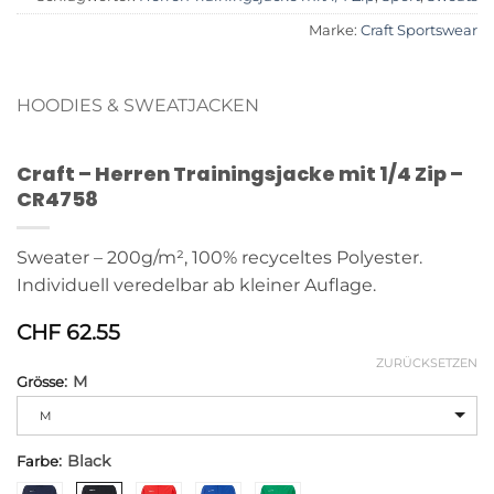
Marke:
Craft Sportswear
HOODIES & SWEATJACKEN
Craft – Herren Trainingsjacke mit 1/4 Zip –
CR4758
Sweater – 200g/m², 100% recyceltes Polyester.
Individuell veredelbar ab kleiner Auflage.
CHF
62.55
ZURÜCKSETZEN
:
M
Grösse
Alternative:
M
:
Black
Farbe