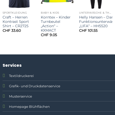
SPORTKLEIDUNG
BABY & KIDS
UNTERWÄSCHE & THERMOWÄSCHE
Craft – Herren
Korntex – Kinder
Helly Hansen – Da
Kontrast Sport
Turnbeutel
Funktionsunterwäs
Shirt – CR2725
„Action“ –
„LIFA“ – HH5520
KXMACT
CHF
33.60
CHF
101.55
CHF
9.05
Services
Textildruckerei
Grafik- und Druckdatenservice
Musterservice
Homepage Blühflächen