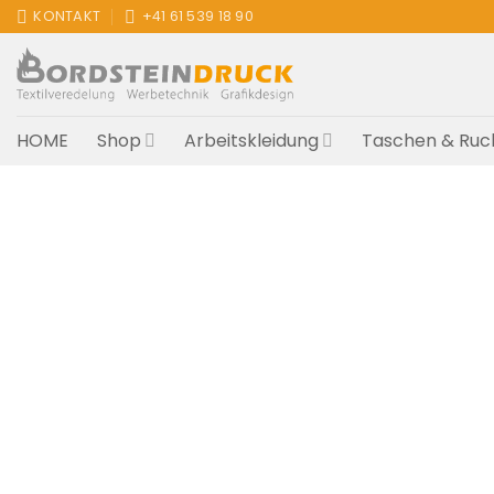
Zum
KONTAKT
+41 61 539 18 90
Inhalt
springen
HOME
Shop
Arbeitskleidung
Taschen & Ruc