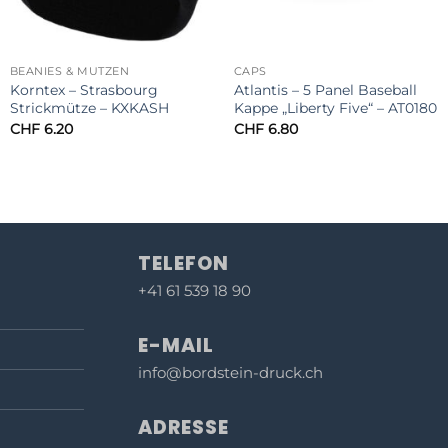
BEANIES & MÜTZEN
CAPS
Korntex – Strasbourg
Atlantis – 5 Panel Baseball
Strickmütze – KXKASH
Kappe „Liberty Five“ – AT0180
CHF
6.20
CHF
6.80
TELEFON
+41 61 539 18 90
E-MAIL
info@bordstein-druck.ch
ADRESSE