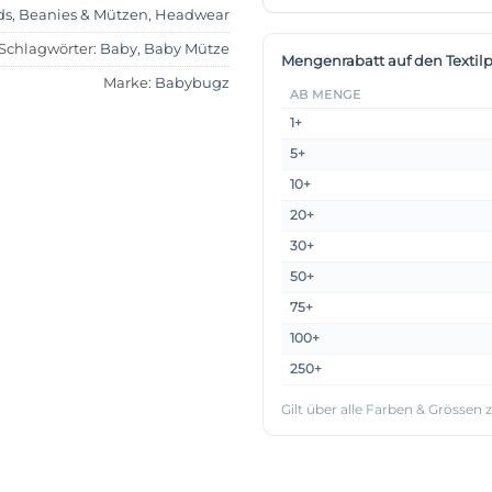
ds
,
Beanies & Mützen
,
Headwear
Schlagwörter:
Baby
,
Baby Mütze
Mengenrabatt auf den Textilp
Marke:
Babybugz
AB MENGE
1+
5+
10+
20+
30+
50+
75+
100+
250+
Gilt über alle Farben & Grössen