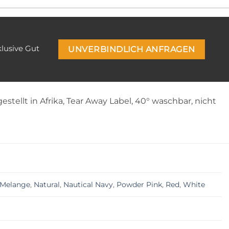
klusive Gut
UNVERBINDLICH ANFRAGEN
tellt in Afrika, Tear Away Label, 40° waschbar, nicht
 Melange
,
Natural
,
Nautical Navy
,
Powder Pink
,
Red
,
White