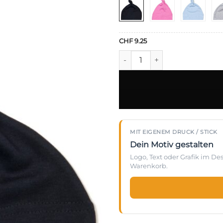
CHF
9.25
Babybugz - Baby Mütze - BZ
MIT EIGENEM DRUCK / STICK
Dein Motiv gestalten
Logo, Text oder Grafik im D
Warenkorb.