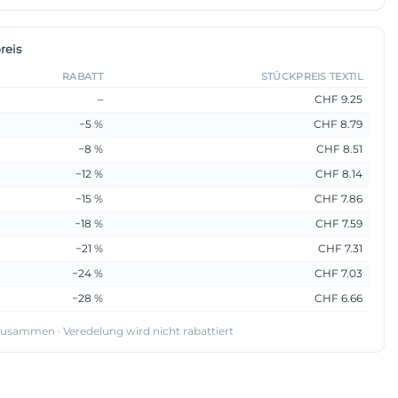
reis
RABATT
STÜCKPREIS TEXTIL
–
CHF 9.25
−5 %
CHF 8.79
−8 %
CHF 8.51
−12 %
CHF 8.14
−15 %
CHF 7.86
−18 %
CHF 7.59
−21 %
CHF 7.31
−24 %
CHF 7.03
−28 %
CHF 6.66
 zusammen · Veredelung wird nicht rabattiert