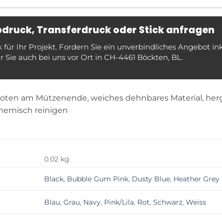
ebdruck, Transferdruck oder Stick anfragen
ür Ihr Projekt. Fordern Sie ein unverbindliches Angebot in
 Sie auch bei uns vor Ort in CH-4461 Böckten, BL.
noten am Mützenende, weiches dehnbares Material, herges
chemisch reinigen
0.02 kg
Black
,
Bubble Gum Pink
,
Dusty Blue
,
Heather Grey
Blau
,
Grau
,
Navy
,
Pink/Lila
,
Rot
,
Schwarz
,
Weiss