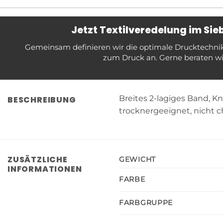
Jetzt Textilveredelung im Si
Gemeinsam definieren wir die optimale Drucktechnik f
zum Druck an. Gerne beraten wir
Breites 2-lagiges Band, K
BESCHREIBUNG
trocknergeeignet, nicht 
ZUSÄTZLICHE
GEWICHT
INFORMATIONEN
FARBE
FARBGRUPPE