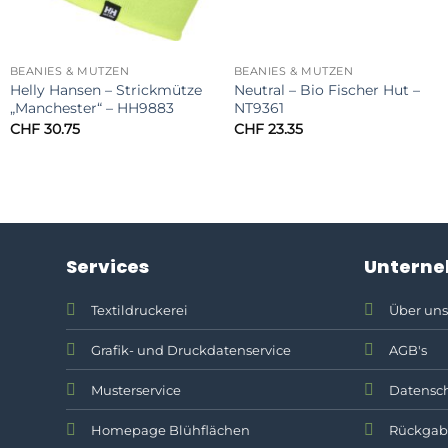
BEANIES & MÜTZEN
BEANIES & MÜTZEN
Helly Hansen – Strickmütze
Neutral – Bio Fischer Hut –
„Manchester“ – HH9883
NT9361
CHF
30.75
CHF
23.35
Services
Untern
Textildruckerei
Über uns
Grafik- und Druckdatenservice
AGB's
Musterservice
Datensch
Homepage Blühflächen
Rückgab