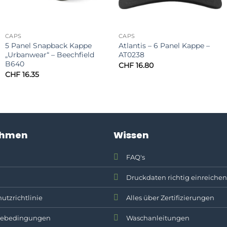
CAPS
CAPS
5 Panel Snapback Kappe
Atlantis – 6 Panel Kappe –
„Urbanwear“ – Beechfield
AT0238
B640
CHF
16.80
CHF
16.35
ehmen
Wissen
FAQ's
Druckdaten richtig einreichen
utzrichtlinie
Alles über Zertifizierungen
ebedingungen
Waschanleitungen