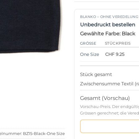
BLANKO – OHNE VEREDELUNG
Unbedruckt bestellen
Gewählte Farbe: Black
GRÖSSE
STÜCKPREIS
One Size
CHF 9.25
Stück gesamt
Zwischensumme Textil (ra
Gesamt (Vorschau)
Vorschau-Preis. Der endgült
Grössen gerechnet; die Verede
kelnummer:
BZ15-Black-One Size