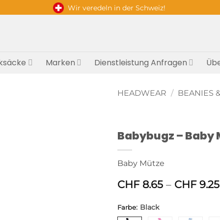
Wir veredeln in der Schweiz!
ksäcke
Marken
Dienstleistung Anfragen
Übe
HEADWEAR
/
BEANIES 
Babybugz – Baby 
Baby Mütze
CHF
8.65
–
CHF
9.25
:
Black
Farbe
Alternative: