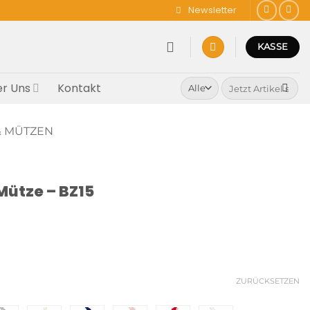
Newsletter
KASSE
Suchen
r Uns
Kontakt
nach:
& MÜTZEN
Mütze – BZ15
Preisspanne:
CHF 8.65
ZURÜCKSETZEN
bis
CHF 9.25