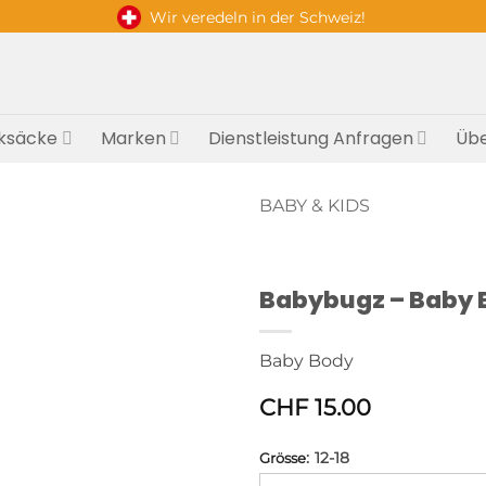
Wir veredeln in der Schweiz!
ksäcke
Marken
Dienstleistung Anfragen
Übe
BABY & KIDS
Babybugz – Baby 
Baby Body
CHF
15.00
:
12-18
Grösse
Alternative: