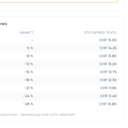
reis
RABATT
STÜCKPREIS TEXTIL
–
CHF 15.00
−5 %
CHF 14.25
−8 %
CHF 13.80
−12 %
CHF 13.20
−15 %
CHF 12.75
−18 %
CHF 12.30
−21 %
CHF 11.85
−24 %
CHF 11.40
−28 %
CHF 10.80
 zusammen · Veredelung wird nicht rabattiert