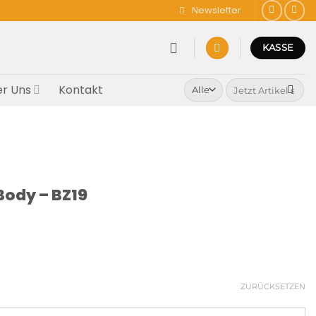
Newsletter
KASSE
Suchen
r Uns
Kontakt
nach:
Body – BZ19
ZURÜCKSETZEN