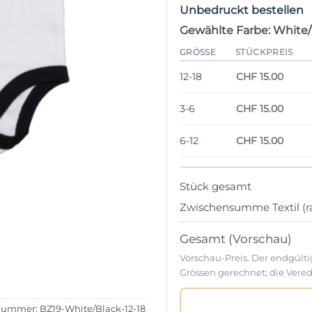
Unbedruckt bestellen
Gewählte Farbe: White/
GRÖSSE
STÜCKPREIS
12-18
CHF 15.00
3-6
CHF 15.00
6-12
CHF 15.00
Stück gesamt
Zwischensumme Textil (ra
Gesamt (Vorschau)
Vorschau-Preis. Der endgült
Grössen gerechnet; die Verede
lnummer:
BZ19-White/Black-12-18