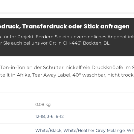
ebdruck, Transferdruck oder Stick anfragen
ür Ihr Projekt. Fordern Sie ein unverbindliches Angebot in
 Sie auch bei uns vor Ort in CH-4461 Böckten, BL.
Ton-in-Ton an der Schulter, nickelfreie Druckknöpfe im S
ellt in Afrika, Tear Away Label, 40° waschbar, nicht tro
0.08 kg
12-18
,
3-6
,
6-12
White/Black
,
White/Heather Grey Melange
,
Whi