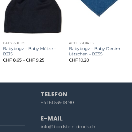
BABY & KIDS
ACCESSOIRES
Babybugz – Baby Mütze –
Babybugz – Baby Denim
BZ15
Lätzchen – BZ55
Preisspanne:
CHF
8.65
–
CHF
9.25
CHF
10.20
CHF 8.65
bis
CHF 9.25
TELEFON
+41 61 539 18 90
E-MAIL
info@bordstein-druck.ch