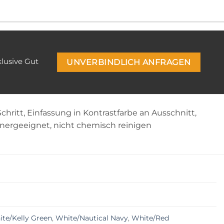
klusive Gut
UNVERBINDLICH ANFRAGEN
chritt, Einfassung in Kontrastfarbe an Ausschnitt,
cknergeeignet, nicht chemisch reinigen
te/Kelly Green
,
White/Nautical Navy
,
White/Red