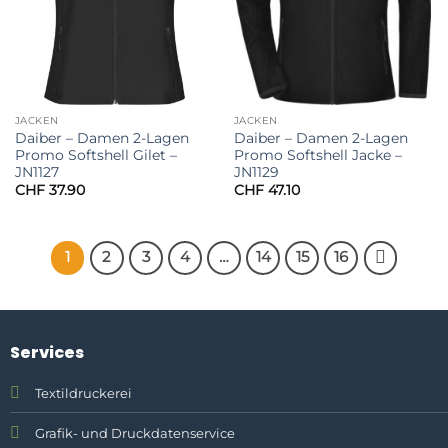
JACKEN
JACKEN
Daiber – Damen 2-Lagen
Daiber – Damen 2-Lagen
Promo Softshell Gilet –
Promo Softshell Jacke –
JN1127
JN1129
CHF
37.90
CHF
47.10
1
2
3
4
…
14
15
16
Services
Textildruckerei
Grafik- und Druckdatenservice