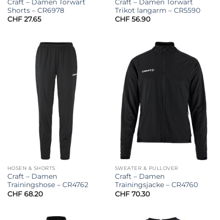
Craft – Damen Torwart
Craft – Damen Torwart
Shorts – CR6978
Trikot langarm – CR5590
CHF
27.65
CHF
56.90
HOSEN & SHORTS
SWEATER & PULLOVER
Craft – Damen
Craft – Damen
Trainingshose – CR4762
Trainingsjacke – CR4760
CHF
68.20
CHF
70.30