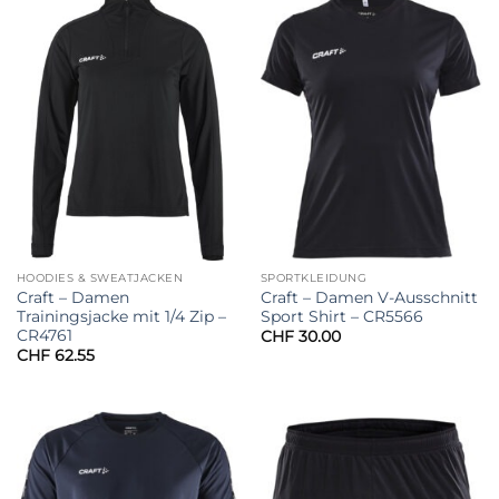
HOODIES & SWEATJACKEN
SPORTKLEIDUNG
Craft – Damen
Craft – Damen V-Ausschnitt
Trainingsjacke mit 1/4 Zip –
Sport Shirt – CR5566
CR4761
CHF
30.00
CHF
62.55