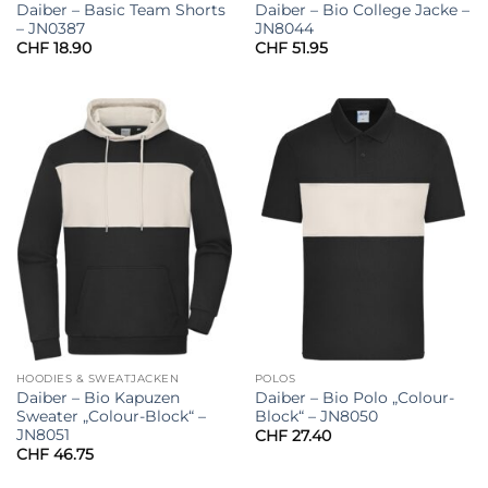
Daiber – Basic Team Shorts
Daiber – Bio College Jacke –
– JN0387
JN8044
CHF
18.90
CHF
51.95
HOODIES & SWEATJACKEN
POLOS
Daiber – Bio Kapuzen
Daiber – Bio Polo „Colour-
Sweater „Colour-Block“ –
Block“ – JN8050
JN8051
CHF
27.40
CHF
46.75