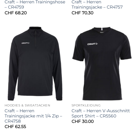
Craft – Herren Trainingshose
Craft – Herren
– CR4759
Trainingsjacke – CR4757
CHF
68.20
CHF
70.30
HOODIES & SWEATJACKEN
SPORTKLEIDUNG
Craft – Herren
Craft – Herren V-Ausschnitt
Trainingsjacke mit 1/4 Zip –
Sport Shirt – CR5560
CR4758
CHF
30.00
CHF
62.55