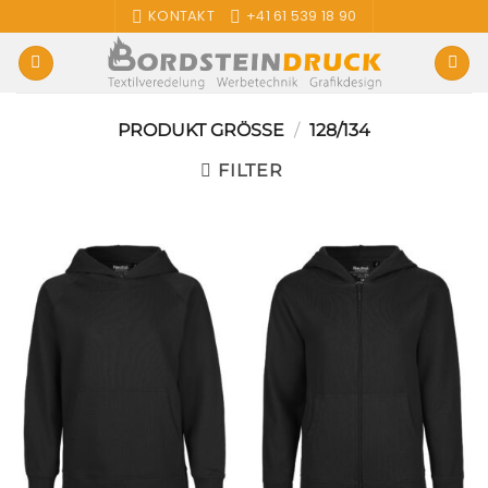
Zum
KONTAKT
+41 61 539 18 90
Inhalt
springen
PRODUKT GRÖSSE
/
128/134
FILTER