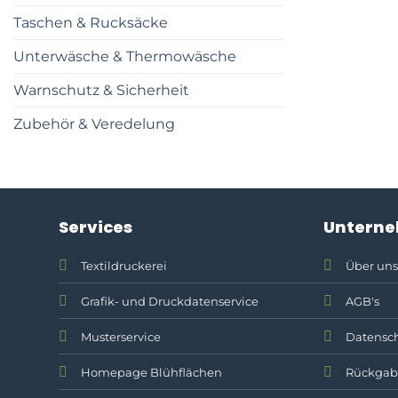
Taschen & Rucksäcke
Unterwäsche & Thermowäsche
Warnschutz & Sicherheit
Zubehör & Veredelung
Services
Untern
Textildruckerei
Über uns
Grafik- und Druckdatenservice
AGB's
Musterservice
Datensch
Homepage Blühflächen
Rückgab