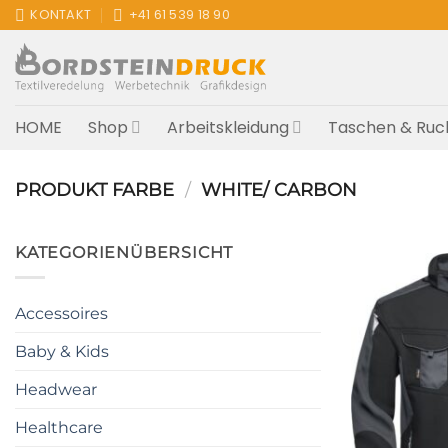
Zum
KONTAKT
+41 61 539 18 90
Inhalt
springen
HOME
Shop
Arbeitskleidung
Taschen & Ruc
PRODUKT FARBE
/
WHITE/ CARBON
KATEGORIENÜBERSICHT
Accessoires
Baby & Kids
Headwear
Healthcare