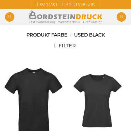
Zum
KONTAKT
+41 61 539 18 90
Inhalt
springen
PRODUKT FARBE
/
USED BLACK
FILTER