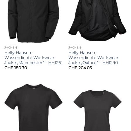
JACKEN
JACKEN
Helly Hansen –
Helly Hansen –
Wasserdichte Workwear
Wasserdichte Workwear
Jacke „Manchester“ – HH1261
Jacke „Oxford“ – HH1290
CHF
180.70
CHF
204.05