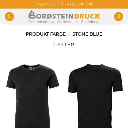
Zum
KONTAKT
+41 61 539 18 90
Inhalt
springen
PRODUKT FARBE
/
STONE BLUE
FILTER