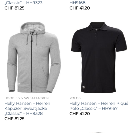
„Classic“ – HH9323
HH9168
CHF
81.25
CHF
41.20
HOODIES & SWEATJACKEN
POLOS
Helly Hansen – Herren
Helly Hansen – Herren Piqué
Kapuzen Sweatjacke
Polo „Classic“ – HH9167
„Classic“ – HH9328
CHF
41.20
CHF
81.25