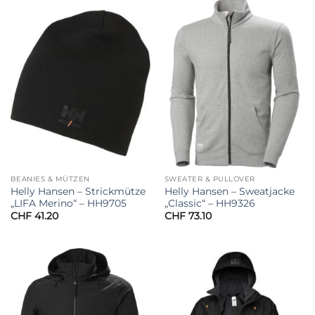
BEANIES & MÜTZEN
SWEATER & PULLOVER
Helly Hansen – Strickmütze
Helly Hansen – Sweatjacke
„LIFA Merino“ – HH9705
„Classic“ – HH9326
CHF
41.20
CHF
73.10