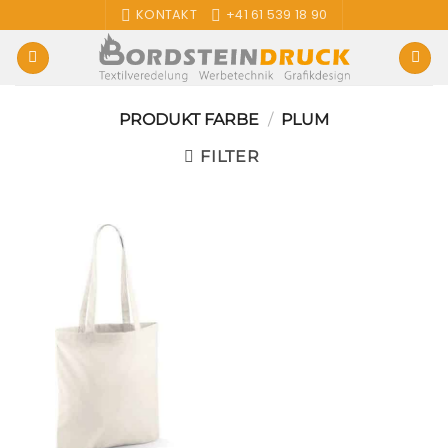
Zum
KONTAKT
+41 61 539 18 90
Inhalt
springen
PRODUKT FARBE
/
PLUM
FILTER