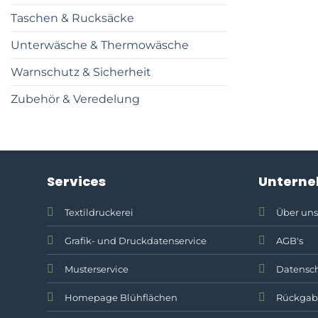
Taschen & Rucksäcke
Unterwäsche & Thermowäsche
Warnschutz & Sicherheit
Zubehör & Veredelung
Services
Untern
Textildruckerei
Über uns
Grafik- und Druckdatenservice
AGB's
Musterservice
Datensch
Homepage Blühflächen
Rückgab