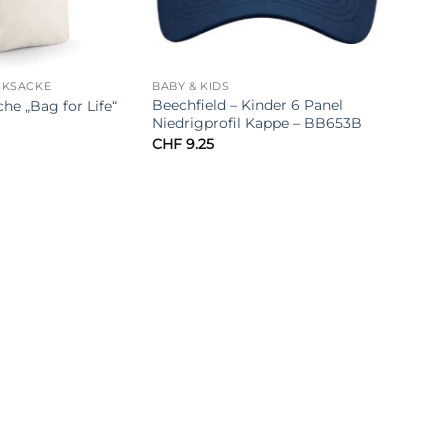
CKSÄCKE
BABY & KIDS
Beechfield – Kinder 6 Panel
e „Bag for Life“
Niedrigprofil Kappe – BB653B
CHF
9.25