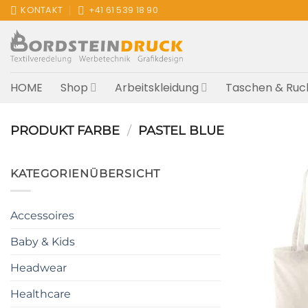
Zum
KONTAKT
+41 61 539 18 90
Inhalt
springen
HOME
Shop
Arbeitskleidung
Taschen & Ruc
PRODUKT FARBE
/
PASTEL BLUE
KATEGORIENÜBERSICHT
Accessoires
Baby & Kids
Headwear
Healthcare