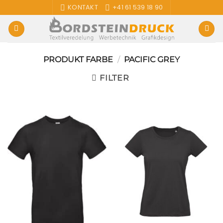
Zum
KONTAKT
+41 61 539 18 90
Inhalt
springen
PRODUKT FARBE
/
PACIFIC GREY
FILTER