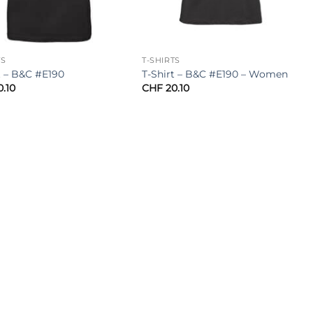
TS
T-SHIRTS
t – B&C #E190
T-Shirt – B&C #E190 – Women
.10
CHF
20.10