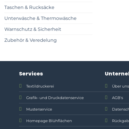
Taschen & Rucksäcke
Unterwäsche & Thermowäsche
Warnschutz & Sicherheit
Zubehör & Veredelung
Services
Untern
Textildruckerei
Über uns
Grafik- und Druckdatenservice
AGB's
Musterservice
Datensch
Homepage Blühflächen
Rückgab