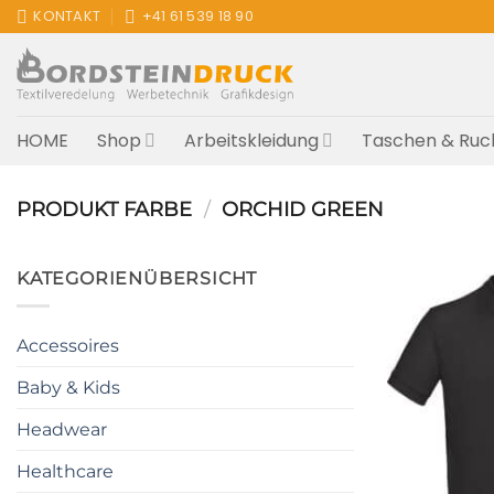
Zum
KONTAKT
+41 61 539 18 90
Inhalt
springen
HOME
Shop
Arbeitskleidung
Taschen & Ruc
PRODUKT FARBE
/
ORCHID GREEN
KATEGORIENÜBERSICHT
Accessoires
Baby & Kids
Headwear
Healthcare