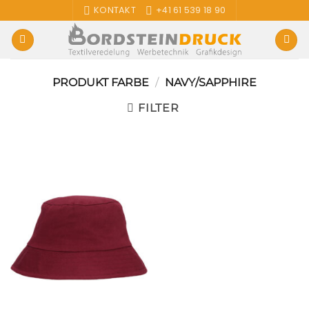
Zum
KONTAKT
+41 61 539 18 90
Inhalt
springen
PRODUKT FARBE
/
NAVY/SAPPHIRE
FILTER