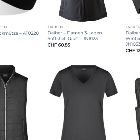
TZEN
JACKEN
JACKE
Daiber – Damen 3-Lagen
Daibe
rickmütze – AT0220
Softshell Gilet – JN1023
Winter
JN105
CHF
60.85
CHF
12