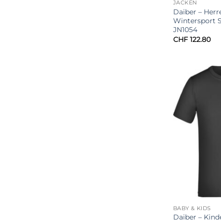
JACKEN
Daiber – Herr
Wintersport S
JN1054
CHF
122.80
BABY & KIDS
Daiber – Kind