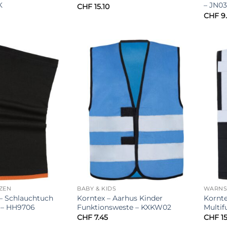
K
– JN0
CHF
15.10
CHF
9
TZEN
BABY & KIDS
WARNSC
 – Schlauchtuch
Korntex – Aarhus Kinder
Kornte
“ – HH9706
Funktionsweste – KXKW02
Multi
CHF
7.45
CHF
15