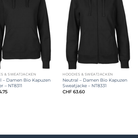
ES & SWEATJACKEN
HOODIES & SWEATJACKEN
al – Damen Bio Kapuzen
Neutral – Damen Bio Kapuzen
r – NT8311
Sweatjacke – NT8331
.75
CHF
63.60