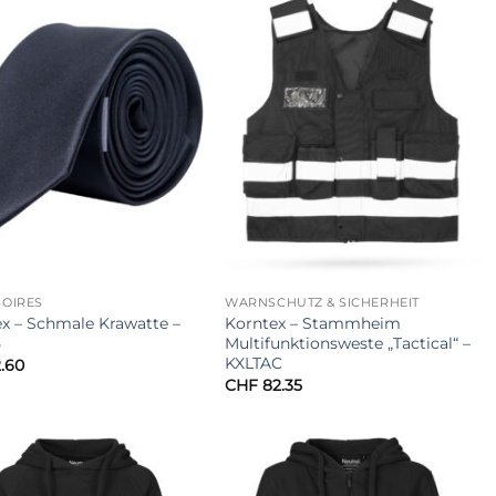
SOIRES
WARNSCHUTZ & SICHERHEIT
x – Schmale Krawatte –
Korntex – Stammheim
5
Multifunktionsweste „Tactical“ –
KXLTAC
.60
CHF
82.35