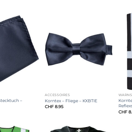
ACCESSOIRES
WARNSC
stecktuch –
Kornte
Korntex – Fliege – KXBTIE
Reflex
CHF
8.95
CHF
8