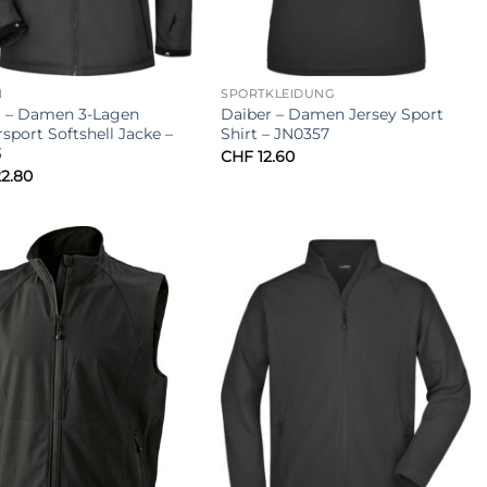
N
SPORTKLEIDUNG
r – Damen 3-Lagen
Daiber – Damen Jersey Sport
sport Softshell Jacke –
Shirt – JN0357
3
CHF
12.60
2.80