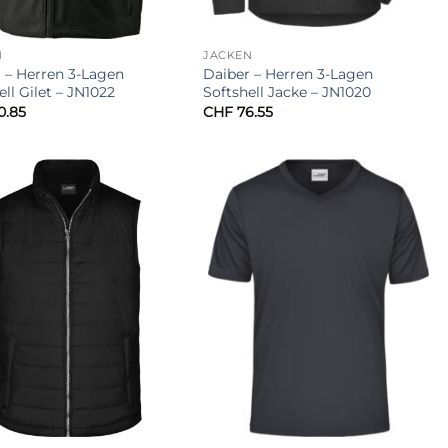
N
JACKEN
 – Herren 3-Lagen
Daiber – Herren 3-Lagen
ell Gilet – JN1022
Softshell Jacke – JN1020
0.85
CHF
76.55