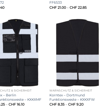
372
FF6533
Preisspanne:
.40
CHF
21.00
–
CHF
22.85
CHF 21.00
bis
CHF 22.85
HUTZ & SICHERHEIT
WARNSCHUTZ & SICHERHEIT
x – Berlin
Korntex – Dortmund
funktionsweste – KXKXMF
Funktionsweste – KXKXFW
Preisspanne:
Preisspanne:
.25
–
CHF
16.10
CHF
8.35
–
CHF
9.20
CHF 15.25
CHF 8.35