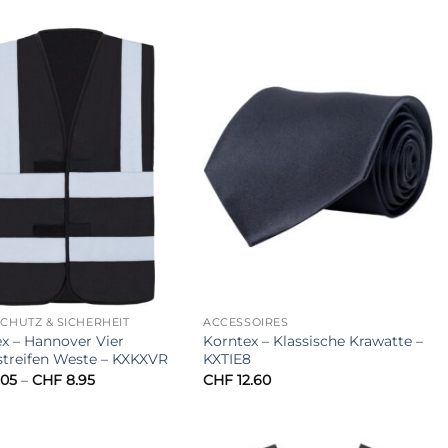
bis
bis
CHF 16.10
CHF 9.20
HUTZ & SICHERHEIT
ACCESSOIRES
x – Hannover Vier
Korntex – Klassische Krawatte –
streifen Weste – KXKXVR
KXTIE8
Preisspanne:
.05
–
CHF
8.95
CHF
12.60
CHF 8.05
bis
CHF 8.95