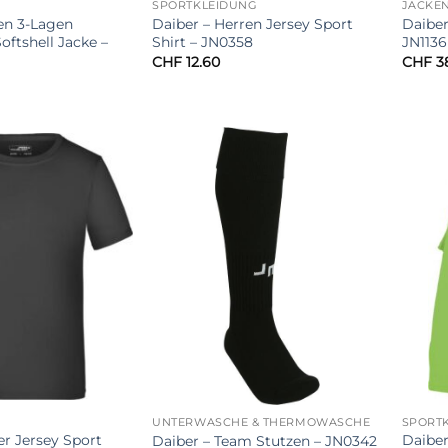
SPORTKLEIDUNG
JACKE
en 3-Lagen
Daiber – Herren Jersey Sport
Daiber
oftshell Jacke –
Shirt – JN0358
JN1136
CHF
12.60
CHF
38
UNTERWÄSCHE & THERMOWÄSCHE
SPORT
er Jersey Sport
Daiber
Daiber – Team Stutzen – JN0342