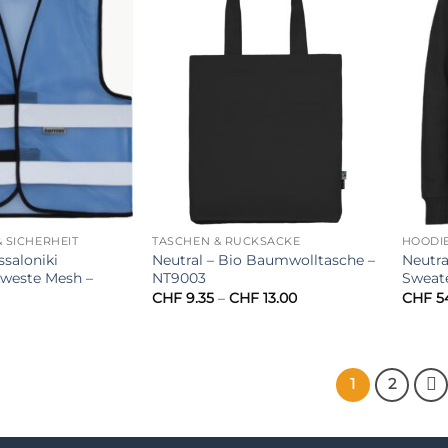
 SICHERHEIT
TASCHEN & RUCKSÄCKE
HOODI
ssaloniki
Neutral – Bio Baumwolltasche –
Neutr
este Mesh –
NT9003
Sweate
Preisspanne:
CHF
9.35
–
CHF
13.00
CHF
54
CHF 9.35
bis
CHF 13.00
1
2