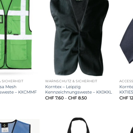
 SICHERHEIT
WARNSCHUTZ & SICHERHEIT
ACCES
isa Mesh
Korntex – Leipzig
Kornte
nsweste – KXCMMF
Kennzeichnungsweste – KX0KXL
KXTIE
Preisspanne:
CHF
7.60
–
CHF
8.50
CHF
12
CHF 7.60
bis
CHF 8.50