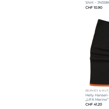
Shirt – JN358
CHF
10.90
BEANIES & MÜ
Helly Hansen
„LIFA Merino
CHF
41.20