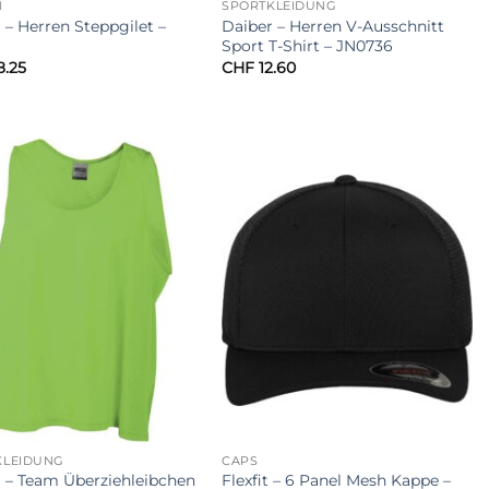
N
SPORTKLEIDUNG
 – Herren Steppgilet –
Daiber – Herren V-Ausschnitt
Sport T-Shirt – JN0736
.25
CHF
12.60
KLEIDUNG
CAPS
 – Team Überziehleibchen
Flexfit – 6 Panel Mesh Kappe –