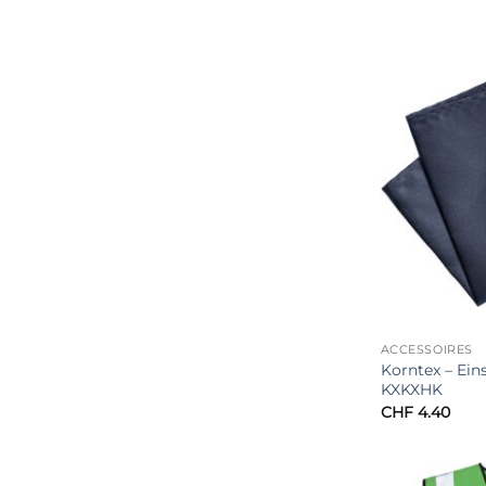
ACCESSOIRES
Korntex – Ein
KXKXHK
CHF
4.40