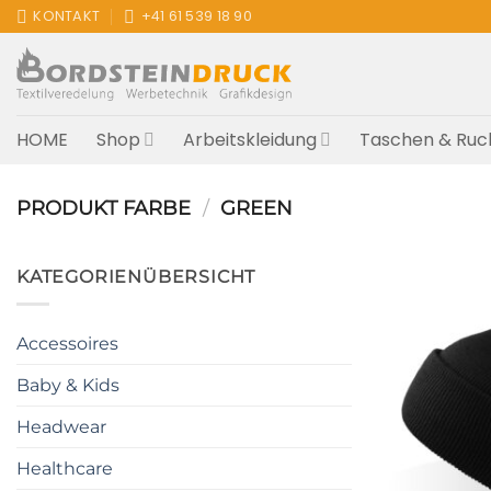
Zum
KONTAKT
+41 61 539 18 90
Inhalt
springen
HOME
Shop
Arbeitskleidung
Taschen & Ruc
PRODUKT FARBE
/
GREEN
KATEGORIENÜBERSICHT
Accessoires
Baby & Kids
Headwear
Healthcare