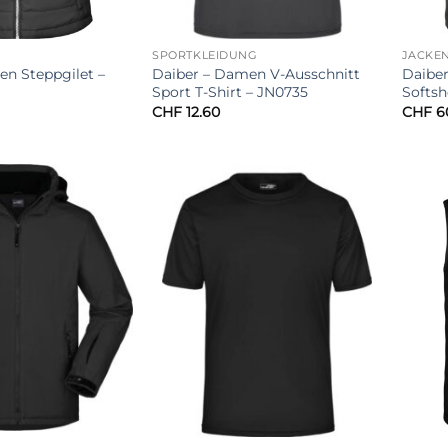
SPORTKLEIDUNG
JACKE
en Steppgilet –
Daiber – Damen V-Ausschnitt
Daiber
Sport T-Shirt – JN0735
Softsh
CHF
12.60
CHF
6