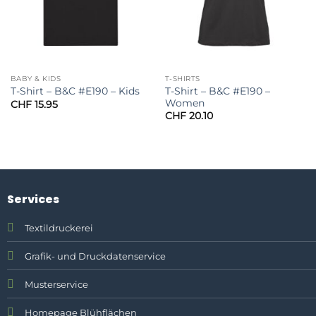
BABY & KIDS
T-SHIRTS
T-Shirt – B&C #E190 –
T-Shirt – B&C #E190 – Kids
Women
CHF
15.95
CHF
20.10
Services
Textildruckerei
Grafik- und Druckdatenservice
Musterservice
Homepage Blühflächen