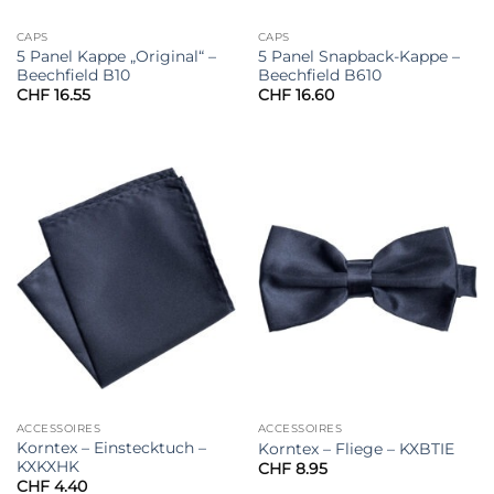
CAPS
CAPS
5 Panel Kappe „Original“ –
5 Panel Snapback-Kappe –
Beechfield B10
Beechfield B610
CHF
16.55
CHF
16.60
ACCESSOIRES
ACCESSOIRES
Korntex – Einstecktuch –
Korntex – Fliege – KXBTIE
KXKXHK
CHF
8.95
CHF
4.40