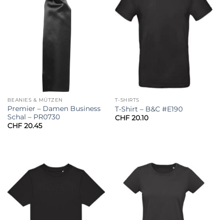
BEANIES & MÜTZEN
T-SHIRTS
Premier – Damen Business
T-Shirt – B&C #E190
Schal – PR0730
CHF
20.10
CHF
20.45