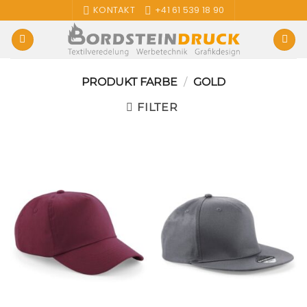
Zum
KONTAKT
+41 61 539 18 90
Inhalt
springen
PRODUKT FARBE
/
GOLD
FILTER