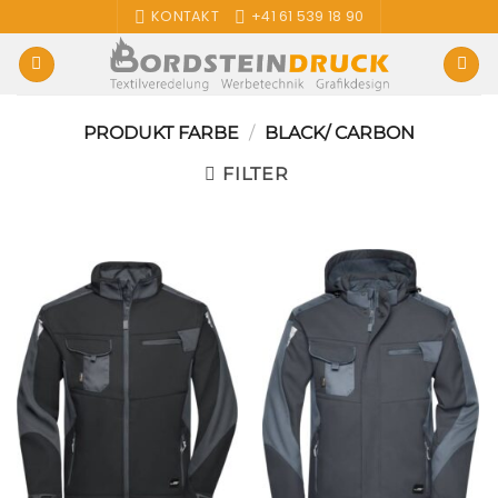
Zum
KONTAKT
+41 61 539 18 90
Inhalt
springen
PRODUKT FARBE
/
BLACK/ CARBON
FILTER