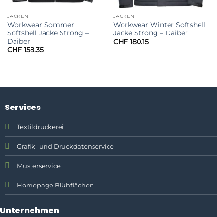
JACKEN
JACKEN
Workwear Sommer
Workwear Winter Softshell
Softshell Jacke Strong –
Jacke Strong – Daiber
Daiber
CHF
180.15
CHF
158.35
Services
Textildruckerei
Grafik- und Druckdatenservice
Musterservice
Homepage Blühflächen
Unternehmen