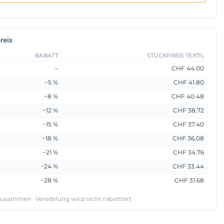
reis
RABATT
STÜCKPREIS TEXTIL
–
CHF 44.00
−5 %
CHF 41.80
−8 %
CHF 40.48
−12 %
CHF 38.72
−15 %
CHF 37.40
−18 %
CHF 36.08
−21 %
CHF 34.76
−24 %
CHF 33.44
−28 %
CHF 31.68
 zusammen · Veredelung wird nicht rabattiert