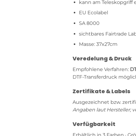
kann am Teleskopgriff e
EU Ecolabel
SA 8000
sichtbares Fairtrade La
Masse: 37x27cm
Veredelung & Druck
Empfohlene Verfahren:
DT
DTF-Transferdruck möglic
Zertifikate & Labels
Ausgezeichnet bzw. zertifi
Angaben laut Hersteller; v
Verfügbarkeit
Erhältlich in 3 Farben · Gr