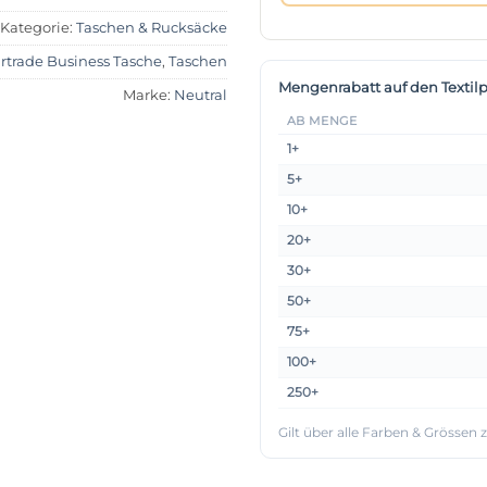
Kategorie:
Taschen & Rucksäcke
irtrade Business Tasche
,
Taschen
Mengenrabatt auf den Textilp
Marke:
Neutral
AB MENGE
1+
5+
10+
20+
30+
50+
75+
100+
250+
Gilt über alle Farben & Grössen