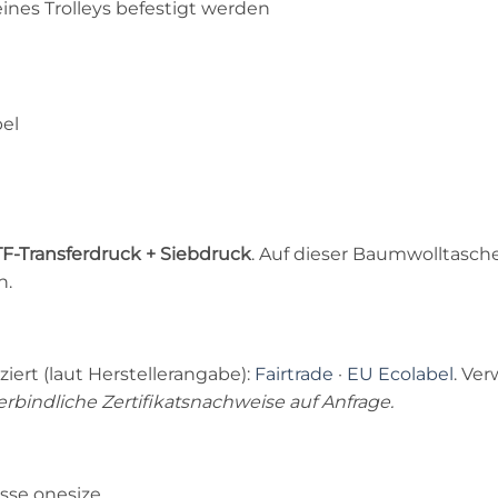
ines Trolleys befestigt werden
bel
F-Transferdruck + Siebdruck
. Auf dieser Baumwolltasche
h.
ziert (laut Herstellerangabe):
Fairtrade
·
EU Ecolabel
. Ve
erbindliche Zertifikatsnachweise auf Anfrage.
össe onesize.