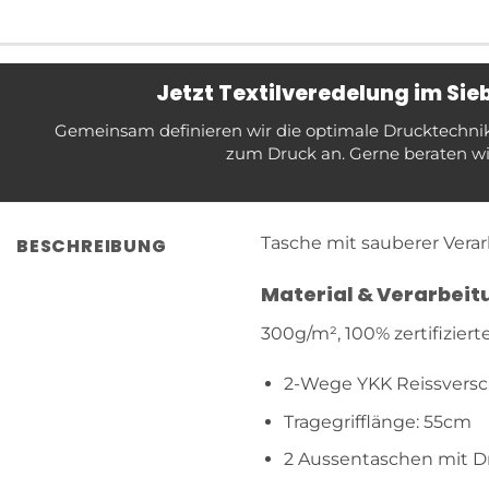
Jetzt Textilveredelung im Si
Gemeinsam definieren wir die optimale Drucktechnik f
zum Druck an. Gerne beraten wir
Tasche mit sauberer Verarb
BESCHREIBUNG
Material & Verarbeit
300g/m², 100% zertifiziert
2-Wege YKK Reissversc
Tragegrifflänge: 55cm
2 Aussentaschen mit 