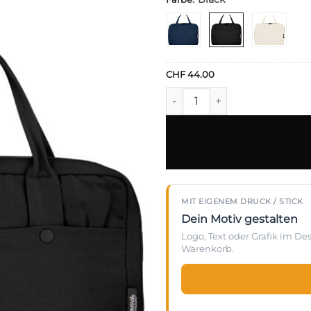
Alternative:
CHF
44.00
Neutral - Bio Fairtrade Busi
MIT EIGENEM DRUCK / STICK
Dein Motiv gestalten
Logo, Text oder Grafik im D
Warenkorb.