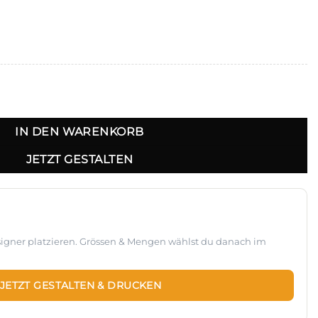
CHF 44.00
ness Tasche - NT0045 Menge
IN DEN WARENKORB
JETZT GESTALTEN
esigner platzieren. Grössen & Mengen wählst du danach im
JETZT GESTALTEN & DRUCKEN