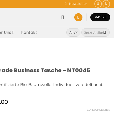
Newsletter
KASSE
Suchen
r Uns
Kontakt
nach:
rtrade Business Tasche – NT0045
tifizierte Bio-Baumwolle. Individuell veredelbar ab
Preisspanne:
.00
CHF 42.65
ZURÜCKSETZEN
bis