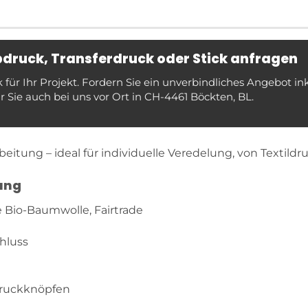
ebdruck, Transferdruck oder Stick anfragen
ür Ihr Projekt. Fordern Sie ein unverbindliches Angebot in
 Sie auch bei uns vor Ort in CH-4461 Böckten, BL.
eitung – ideal für individuelle Veredelung, von Textildru
ung
e Bio-Baumwolle, Fairtrade
hluss
Druckknöpfen