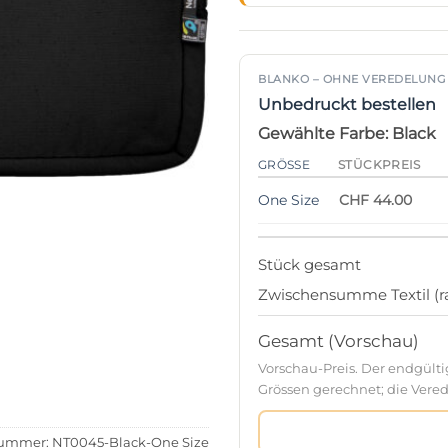
BLANKO – OHNE VEREDELUNG
Unbedruckt bestellen
Gewählte Farbe: Black
GRÖSSE
STÜCKPREIS
One Size
CHF 44.00
Stück gesamt
Zwischensumme Textil (ra
Gesamt (Vorschau)
Vorschau-Preis. Der endgült
Grössen gerechnet; die Verede
nummer:
NT0045-Black-One Size