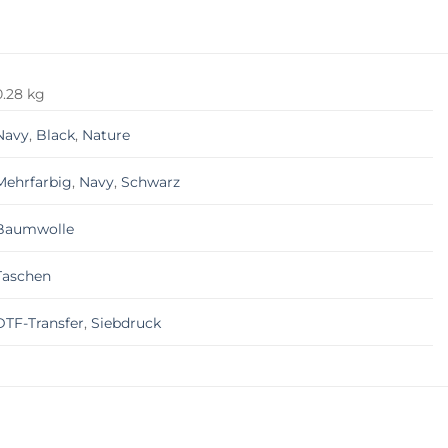
0.28 kg
Navy
,
Black
,
Nature
Mehrfarbig
,
Navy
,
Schwarz
Baumwolle
Taschen
DTF-Transfer
,
Siebdruck