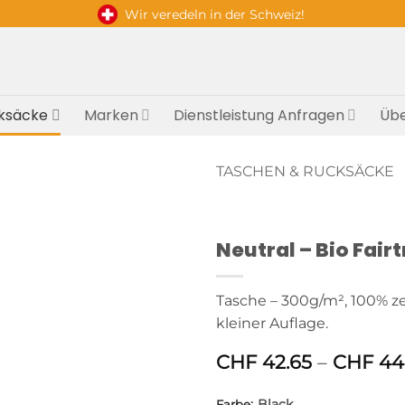
Wir veredeln in der Schweiz!
ksäcke
Marken
Dienstleistung Anfragen
Übe
TASCHEN & RUCKSÄCKE
Neutral – Bio Fai
Tasche – 300g/m², 100% zer
kleiner Auflage.
CHF
42.65
–
CHF
44
:
Black
Farbe