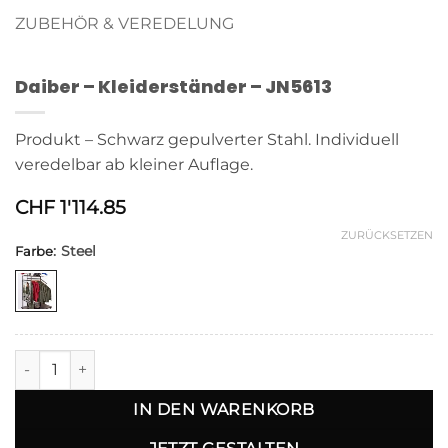
ZUBEHÖR & VEREDELUNG
Daiber – Kleiderständer – JN5613
Produkt – Schwarz gepulverter Stahl. Individuell
veredelbar ab kleiner Auflage.
CHF
1'114.85
ZURÜCKSETZEN
:
Steel
Farbe
Alternative:
Daiber - Kleiderständer - JN5613 Menge
IN DEN WARENKORB