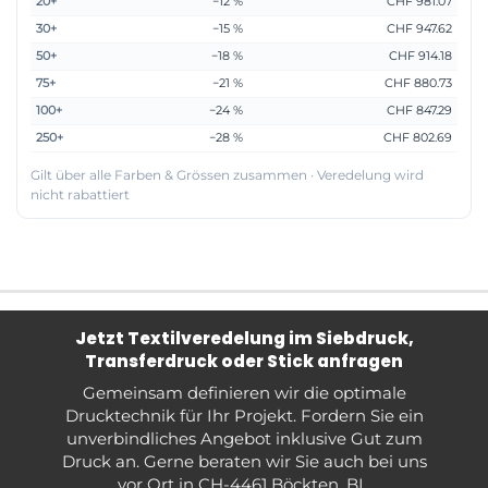
20+
−12 %
CHF 981.07
30+
−15 %
CHF 947.62
50+
−18 %
CHF 914.18
75+
−21 %
CHF 880.73
100+
−24 %
CHF 847.29
250+
−28 %
CHF 802.69
Gilt über alle Farben & Grössen zusammen · Veredelung wird
nicht rabattiert
Jetzt Textilveredelung im Siebdruck,
Transferdruck oder Stick anfragen
Gemeinsam definieren wir die optimale
Drucktechnik für Ihr Projekt. Fordern Sie ein
unverbindliches Angebot inklusive Gut zum
Druck an. Gerne beraten wir Sie auch bei uns
vor Ort in CH-4461 Böckten, BL.