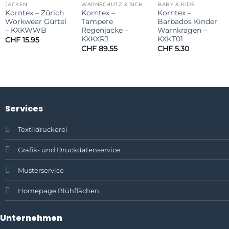
JACKEN
WARNSCHUTZ & SICHERHEIT
BABY & KIDS
Korntex – Zürich
Korntex –
Korntex –
Workwear Gürtel
Tampere
Barbados Kinder
– KXKWWB
Regenjacke –
Warnkragen –
KXKXRJ
KXKT01
CHF
15.95
CHF
89.55
CHF
5.30
Services
Textildruckerei
Grafik- und Druckdatenservice
Musterservice
Homepage Blühflächen
Unternehmen