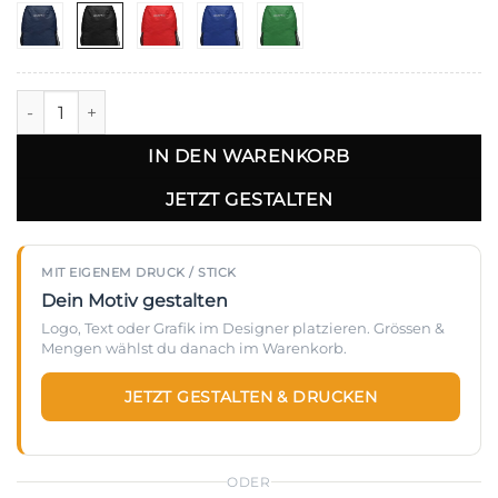
Craft - Trainingsrucksack - CR6005 Menge
IN DEN WARENKORB
JETZT GESTALTEN
MIT EIGENEM DRUCK / STICK
Dein Motiv gestalten
Logo, Text oder Grafik im Designer platzieren. Grössen &
Mengen wählst du danach im Warenkorb.
JETZT GESTALTEN & DRUCKEN
ODER