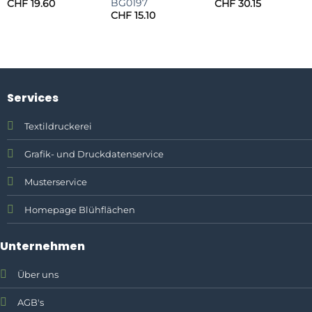
BG0197
CHF
19.60
CHF
30.15
CHF
15.10
Services
Textildruckerei
Grafik- und Druckdatenservice
Musterservice
Homepage Blühflächen
Unternehmen
Über uns
AGB's