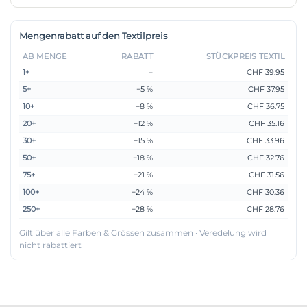
Mengenrabatt auf den Textilpreis
AB MENGE
RABATT
STÜCKPREIS TEXTIL
1+
–
CHF 39.95
5+
−5 %
CHF 37.95
10+
−8 %
CHF 36.75
20+
−12 %
CHF 35.16
30+
−15 %
CHF 33.96
50+
−18 %
CHF 32.76
75+
−21 %
CHF 31.56
100+
−24 %
CHF 30.36
250+
−28 %
CHF 28.76
Gilt über alle Farben & Grössen zusammen · Veredelung wird
nicht rabattiert