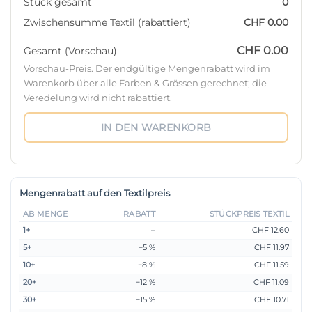
Stück gesamt
0
Zwischensumme Textil (rabattiert)
CHF 0.00
CHF 0.00
Gesamt (Vorschau)
Vorschau-Preis. Der endgültige Mengenrabatt wird im
Warenkorb über alle Farben & Grössen gerechnet; die
Veredelung wird nicht rabattiert.
IN DEN WARENKORB
Mengenrabatt auf den Textilpreis
AB MENGE
RABATT
STÜCKPREIS TEXTIL
1+
–
CHF 12.60
5+
−5 %
CHF 11.97
10+
−8 %
CHF 11.59
20+
−12 %
CHF 11.09
30+
−15 %
CHF 10.71