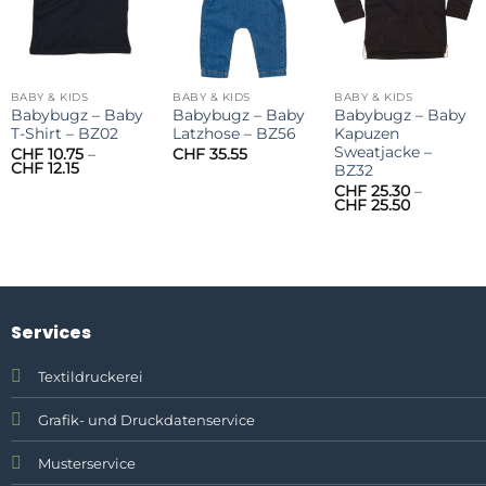
BABY & KIDS
BABY & KIDS
BABY & KIDS
Babybugz – Baby
Babybugz – Baby
Babybugz – Baby
T-Shirt – BZ02
Latzhose – BZ56
Kapuzen
Sweatjacke –
CHF
10.75
–
CHF
35.55
Preisspanne:
CHF
12.15
BZ32
CHF 10.75
CHF
25.30
–
bis
Preisspan
CHF
25.50
CHF 12.15
CHF 25.30
bis
CHF 25.50
Services
Textildruckerei
Grafik- und Druckdatenservice
Musterservice