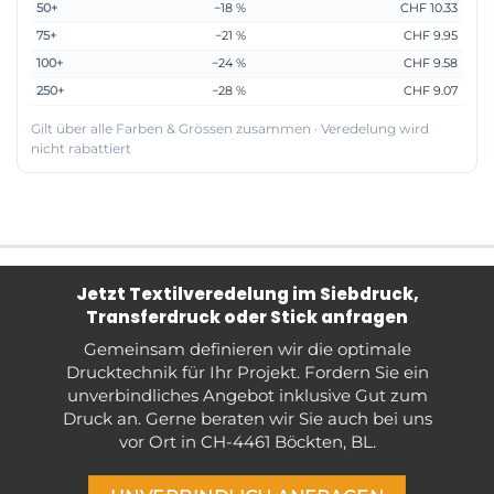
50+
−18 %
CHF 10.33
75+
−21 %
CHF 9.95
100+
−24 %
CHF 9.58
250+
−28 %
CHF 9.07
Gilt über alle Farben & Grössen zusammen · Veredelung wird
nicht rabattiert
Jetzt Textilveredelung im Siebdruck,
Transferdruck oder Stick anfragen
Gemeinsam definieren wir die optimale
Drucktechnik für Ihr Projekt. Fordern Sie ein
unverbindliches Angebot inklusive Gut zum
Druck an. Gerne beraten wir Sie auch bei uns
vor Ort in CH-4461 Böckten, BL.