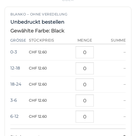
BLANKO – OHNE VEREDELUNG
Unbedruckt bestellen
Gewählte Farbe: Black
STÜCKPREIS
GRÖSSE
MENGE
SUMME
0-3
–
CHF 12.60
12-18
–
CHF 12.60
18-24
–
CHF 12.60
3-6
–
CHF 12.60
6-12
–
CHF 12.60