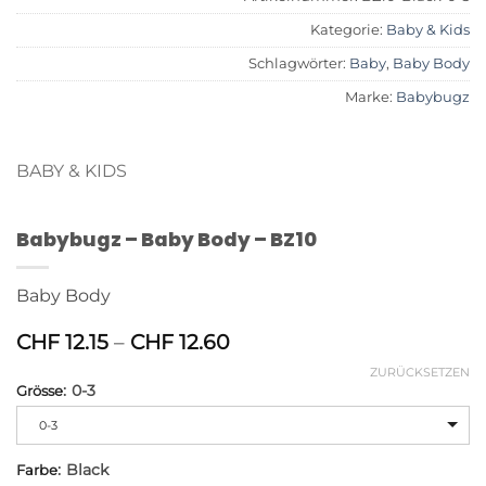
Kategorie:
Baby & Kids
Schlagwörter:
Baby
,
Baby Body
Marke:
Babybugz
BABY & KIDS
Babybugz – Baby Body – BZ10
Baby Body
Preisspanne:
CHF
12.15
–
CHF
12.60
CHF 12.15
ZURÜCKSETZEN
bis
:
0-3
Grösse
Alternative:
CHF 12.60
0-3
:
Black
Farbe