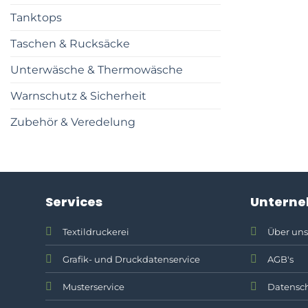
Tanktops
Taschen & Rucksäcke
Unterwäsche & Thermowäsche
Warnschutz & Sicherheit
Zubehör & Veredelung
Services
Untern
Textildruckerei
Über uns
Grafik- und Druckdatenservice
AGB's
Musterservice
Datensch