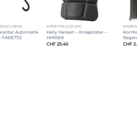
GENSCHIRME
ARBEITSKLEIDUNG
WARNSC
arenter Automatik
Helly Hansen – Kniepolster –
Kornte
– FARE7112
HH9569
Regen
CHF
25.40
CHF
2.