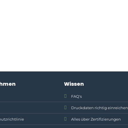
ehmen
Wissen
FAQ's
Druckdaten richtig einreichen
utzrichtlinie
Alles über Zertifizierungen