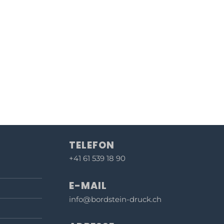
TELEFON
+41 61 539 18 90
E-MAIL
info@bordstein-druck.ch