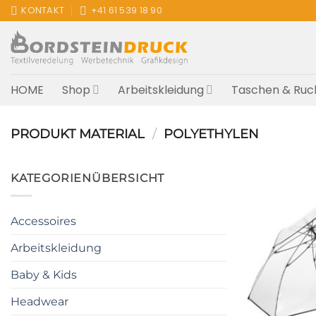
Zum
KONTAKT
+41 61 539 18 90
Inhalt
springen
HOME
Shop
Arbeitskleidung
Taschen & Ruc
PRODUKT MATERIAL
/
POLYETHYLEN
KATEGORIENÜBERSICHT
Accessoires
Arbeitskleidung
Baby & Kids
Headwear