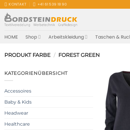
Zum
KONTAKT
+41 61 539 18 90
Inhalt
springen
HOME
Shop
Arbeitskleidung
Taschen & Ruc
PRODUKT FARBE
/
FOREST GREEN
KATEGORIENÜBERSICHT
Accessoires
Baby & Kids
Headwear
Healthcare