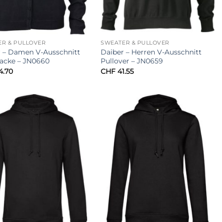
ER & PULLOVER
SWEATER & PULLOVER
r – Damen V-Ausschnitt
Daiber – Herren V-Ausschnitt
jacke – JN0660
Pullover – JN0659
4.70
CHF
41.55