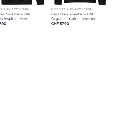
ES & SWEATJACKEN
HOODIES & SWEATJACKEN
zen Sweater – B&C
Kaputzen Sweater – B&C
c Inspire – Men
Organic Inspire – Women
.90
CHF
57.90