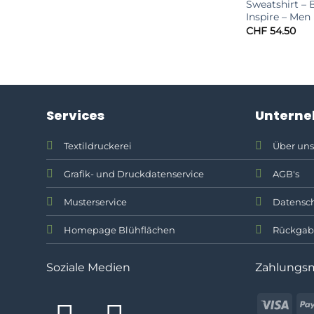
Sweatshirt –
Inspire – Men
CHF
54.50
Services
Untern
Textildruckerei
Über uns
Grafik- und Druckdatenservice
AGB's
Musterservice
Datensch
Homepage Blühflächen
Rückgab
Soziale Medien
Zahlungs
Visa