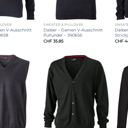
LLOVER
SWEATER & PULLOVER
SWEAT
en V-Ausschnitt
Daiber – Damen V-Ausschnitt
Daibe
0658
Pullunder – JN0656
Strick
CHF
35.85
CHF
4