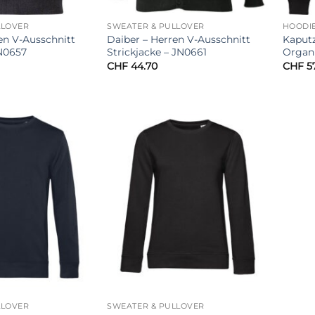
LLOVER
SWEATER & PULLOVER
HOODI
en V-Ausschnitt
Daiber – Herren V-Ausschnitt
Kaput
JN0657
Strickjacke – JN0661
Organi
CHF
44.70
CHF
57
LLOVER
SWEATER & PULLOVER