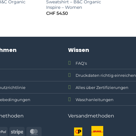
 B&C Organic
Sweatshirt – B&C Organic
Inspire – Women
CHF
54.50
ehmen
Wissen
FAQ's
Druckdaten richtig einreichen
utzrichtlinie
Alles über Zertifizierungen
ebedingungen
Waschanleitungen
methoden
Versandmethoden
PayPal
Stripe
MasterCard