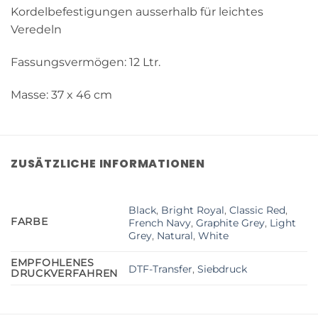
Kordelbefestigungen ausserhalb für leichtes
Veredeln
Fassungsvermögen: 12 Ltr.
Masse: 37 x 46 cm
ZUSÄTZLICHE INFORMATIONEN
Black
,
Bright Royal
,
Classic Red
,
FARBE
French Navy
,
Graphite Grey
,
Light
Grey
,
Natural
,
White
EMPFOHLENES
DTF-Transfer
,
Siebdruck
DRUCKVERFAHREN