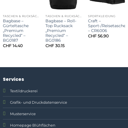
TASCHEN & RUCKSÄCKE
TASCHEN & RUCKSÄCKE
SPORTKLEIDUNG
Bagbase –
Bagbase – Roll-
Craft –
Gürteltasche
Top Rucksack
Sport-/Reisetasche
„Premium
„Premium
– CR6006
Recycled“ –
Recycled“ –
CHF
56.90
BG0187
BG0186
CHF
14.40
CHF
30.15
Services
Textildruckerei
Grafik- und Druckdatenservice
Musterservice
Homepage Blühflächen