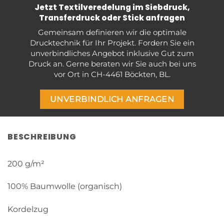
Jetzt Textilveredelung im Siebdruck,
Transferdruck oder Stick anfragen
Gemeinsam definieren wir die optimale
Drucktechnik für Ihr Projekt. Fordern Sie ein
unverbindliches Angebot inklusive Gut zum
Druck an. Gerne beraten wir Sie auch bei uns
vor Ort in CH-4461 Böckten, BL.
UNVERBINDLICH ANFRAGEN
BESCHREIBUNG
200 g/m²
100% Baumwolle (organisch)
Kordelzug