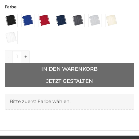
Farbe
Alternative:
Turnbeutel Premium Bio-Baumwolle Menge
IN DEN WARENKORB
JETZT GESTALTEN
Bitte zuerst Farbe wählen.