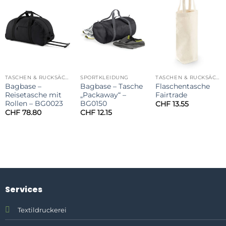
TASCHEN & RUCKSÄCKE
SPORTKLEIDUNG
TASCHEN & RUCKSÄCKE
Bagbase –
Bagbase – Tasche
Flaschentasche
Reisetasche mit
„Packaway“ –
Fairtrade
Rollen – BG0023
BG0150
CHF
13.55
CHF
78.80
CHF
12.15
Services
Textildruckerei