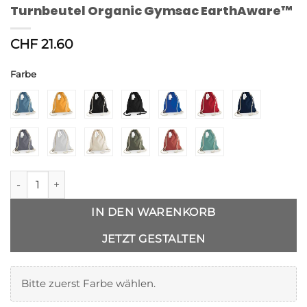
Turnbeutel Organic Gymsac EarthAware™
CHF
21.60
Farbe
Alternative:
Turnbeutel Organic Gymsac EarthAware™ Menge
IN DEN WARENKORB
JETZT GESTALTEN
Bitte zuerst Farbe wählen.