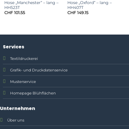
Hose „Manchester“ – lang –
Hose „Oxford“ – lang –
HH523T
HH407T
CHF
101.55
CHF
149.15
Services
Textildruckerei
Grafik- und Druckdatenservice
Musterservice
Homepage Blühflächen
Unternehmen
Über uns