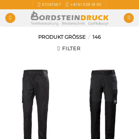
Zum
KONTAKT
+41 61 539 18 90
Inhalt
springen
PRODUKT GRÖSSE
/
146
FILTER